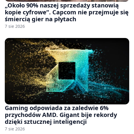
„Około 90% naszej sprzedaży stanowią
kopie cyfrowe”. Capcom nie przejmuje się
śmiercią gier na płytach
7 sie 2026
Gaming odpowiada za zaledwie 6%
przychodów AMD. Gigant bije rekordy
dzięki sztucznej inteligencji
7 sie 2026