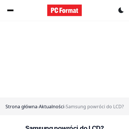
Pr
Strona główna
›
Aktualności
›
Samsung powróci do LCD?
Samsung powróci do LCD?