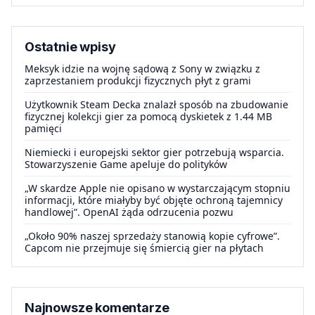
Ostatnie wpisy
Meksyk idzie na wojnę sądową z Sony w związku z
zaprzestaniem produkcji fizycznych płyt z grami
Użytkownik Steam Decka znalazł sposób na zbudowanie
fizycznej kolekcji gier za pomocą dyskietek z 1.44 MB
pamięci
Niemiecki i europejski sektor gier potrzebują wsparcia.
Stowarzyszenie Game apeluje do polityków
„W skardze Apple nie opisano w wystarczającym stopniu
informacji, które miałyby być objęte ochroną tajemnicy
handlowej”. OpenAI żąda odrzucenia pozwu
„Około 90% naszej sprzedaży stanowią kopie cyfrowe”.
Capcom nie przejmuje się śmiercią gier na płytach
Najnowsze komentarze