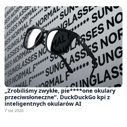
„Zrobiliśmy zwykłe, pie****one okulary
przeciwsłoneczne”. DuckDuckGo kpi z
inteligentnych okularów AI
7 sie 2026