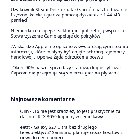
Użytkownik Steam Decka znalazł sposób na zbudowanie
fizycznej kolekcji gier za pomocą dyskietek z 1.44 MB
pamięci
Niemiecki i europejski sektor gier potrzebują wsparcia.
Stowarzyszenie Game apeluje do polityków
„W skardze Apple nie opisano w wystarczającym stopniu
informacji, które miałyby być objęte ochroną tajemnicy
handlowej”. OpenAI żąda odrzucenia pozwu
„Około 90% naszej sprzedaży stanowią kopie cyfrowe”.
Capcom nie przejmuje się śmiercią gier na płytach
Najnowsze komentarze
Olin
-
„To nie jest kradzież, to jest praktycznie za
darmo”. RTX 3050 kupiony w cenie kawy
eettt
-
Galaxy S27 Ultra bez drugiego
teleobiektywu? Samsung planuje cięcia kosztów z
powodu cen pamięci