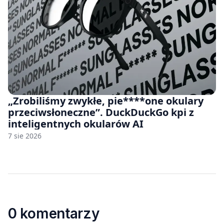
„Zrobiliśmy zwykłe, pie****one okulary
przeciwsłoneczne”. DuckDuckGo kpi z
inteligentnych okularów AI
7 sie 2026
0 komentarzy