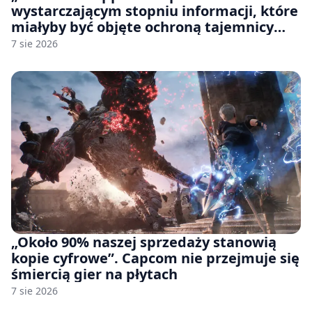
wystarczającym stopniu informacji, które
miałyby być objęte ochroną tajemnicy
handlowej”. OpenAI żąda odrzucenia
7 sie 2026
pozwu
„Około 90% naszej sprzedaży stanowią
kopie cyfrowe”. Capcom nie przejmuje się
śmiercią gier na płytach
7 sie 2026