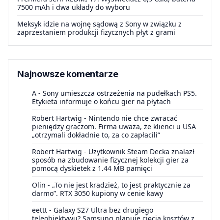
7500 mAh i dwa układy do wyboru
Meksyk idzie na wojnę sądową z Sony w związku z
zaprzestaniem produkcji fizycznych płyt z grami
Najnowsze komentarze
A
-
Sony umieszcza ostrzeżenia na pudełkach PS5.
Etykieta informuje o końcu gier na płytach
Robert Hartwig
-
Nintendo nie chce zwracać
pieniędzy graczom. Firma uważa, że klienci u USA
„otrzymali dokładnie to, za co zapłacili”
Robert Hartwig
-
Użytkownik Steam Decka znalazł
sposób na zbudowanie fizycznej kolekcji gier za
pomocą dyskietek z 1.44 MB pamięci
Olin
-
„To nie jest kradzież, to jest praktycznie za
darmo”. RTX 3050 kupiony w cenie kawy
eettt
-
Galaxy S27 Ultra bez drugiego
teleobiektywu? Samsung planuje cięcia kosztów z