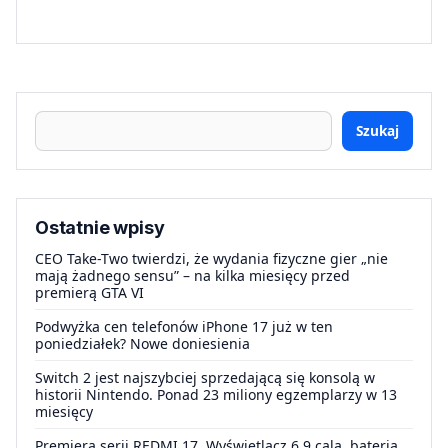
Szukaj
Ostatnie wpisy
CEO Take-Two twierdzi, że wydania fizyczne gier „nie
mają żadnego sensu” – na kilka miesięcy przed
premierą GTA VI
Podwyżka cen telefonów iPhone 17 już w ten
poniedziałek? Nowe doniesienia
Switch 2 jest najszybciej sprzedającą się konsolą w
historii Nintendo. Ponad 23 miliony egzemplarzy w 13
miesięcy
Premiera serii REDMI 17. Wyświetlacz 6,9 cala, bateria