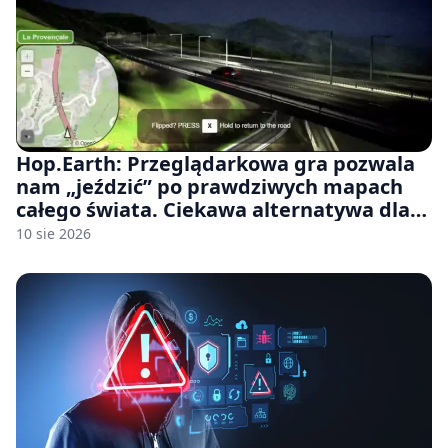
Hop.Earth: Przeglądarkowa gra pozwala
nam „jeździć” po prawdziwych mapach
całego świata. Ciekawa alternatywa dla
Google Street View
10 sie 2026