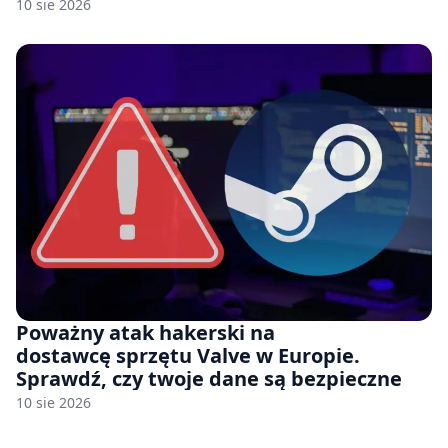
20 lat postępów w ciągu zaledwie kilku
10 sie 2026
miesięcy.”
Poważny atak hakerski na
dostawcę sprzętu Valve w Europie.
Sprawdź, czy twoje dane są bezpieczne
10 sie 2026