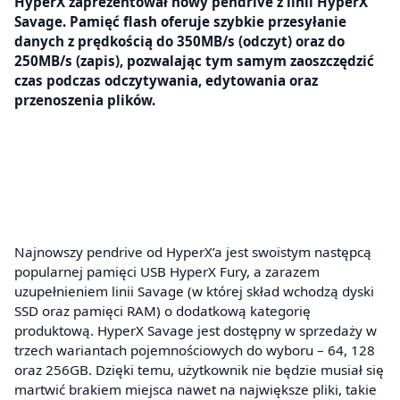
HyperX zaprezentował nowy pendrive z linii HyperX
Savage. Pamięć flash oferuje szybkie przesyłanie
danych z prędkością do 350MB/s (odczyt) oraz do
250MB/s (zapis), pozwalając tym samym zaoszczędzić
czas podczas odczytywania, edytowania oraz
przenoszenia plików.
Najnowszy pendrive od HyperX’a jest swoistym następcą
popularnej pamięci USB HyperX Fury, a zarazem
uzupełnieniem linii Savage (w której skład wchodzą dyski
SSD oraz pamięci RAM) o dodatkową kategorię
produktową. HyperX Savage jest dostępny w sprzedaży w
trzech wariantach pojemnościowych do wyboru – 64, 128
oraz 256GB. Dzięki temu, użytkownik nie będzie musiał się
martwić brakiem miejsca nawet na największe pliki, takie