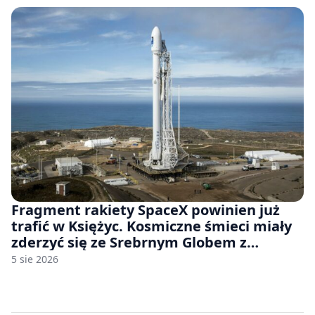
Fragment rakiety SpaceX powinien już
trafić w Księżyc. Kosmiczne śmieci miały
zderzyć się ze Srebrnym Globem z
prędkością 8690 km/h
5 sie 2026