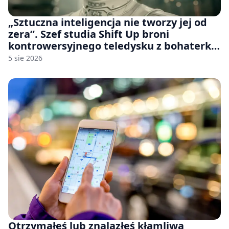
„Sztuczna inteligencja nie tworzy jej od
zera”. Szef studia Shift Up broni
kontrowersyjnego teledysku z bohaterką
Stellar Blade: Blood Rain
5 sie 2026
Otrzymałeś lub znalazłeś kłamliwą