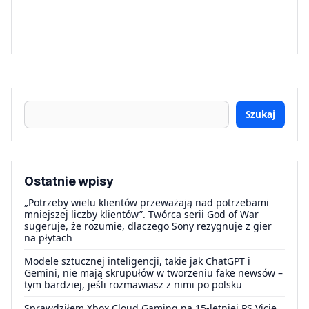
Szukaj
Ostatnie wpisy
„Potrzeby wielu klientów przeważają nad potrzebami
mniejszej liczby klientów”. Twórca serii God of War
sugeruje, że rozumie, dlaczego Sony rezygnuje z gier
na płytach
Modele sztucznej inteligencji, takie jak ChatGPT i
Gemini, nie mają skrupułów w tworzeniu fake newsów –
tym bardziej, jeśli rozmawiasz z nimi po polsku
Sprawdziłem Xbox Cloud Gaming na 15-letniej PS Vicie.