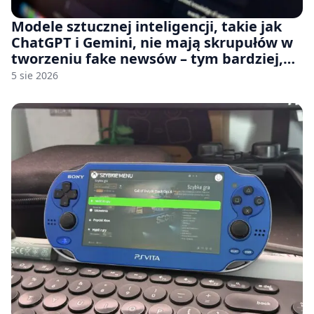
Modele sztucznej inteligencji, takie jak
ChatGPT i Gemini, nie mają skrupułów w
tworzeniu fake newsów – tym bardziej,
jeśli rozmawiasz z nimi po polsku
5 sie 2026