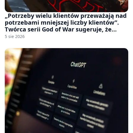
„Potrzeby wielu klientów przeważają nad
potrzebami mniejszej liczby klientów”.
Twórca serii God of War sugeruje, że
rozumie, dlaczego Sony rezygnuje z gier
5 sie 2026
na płytach