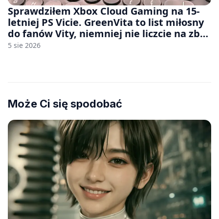
Sprawdziłem Xbox Cloud Gaming na 15-
letniej PS Vicie. GreenVita to list miłosny
do fanów Vity, niemniej nie liczcie na zbyt
wiele [FELIETON]
5 sie 2026
Może Ci się spodobać