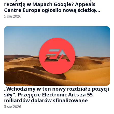
recenzję w Mapach Google? Appeals
Centre Europe ogłosiło nową ścieżkę
odwoławczą dla firm i konsumentów
5 sie 2026
„Wchodzimy w ten nowy rozdział z pozycji
siły”. Przejęcie Electronic Arts za 55
miliardów dolarów sfinalizowane
5 sie 2026