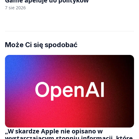
Game apeluje do polityków
7 sie 2026
Może Ci się spodobać
„W skardze Apple nie opisano w
wystarczającym stopniu informacji, które