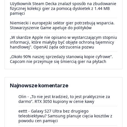
Użytkownik Steam Decka znalazł sposób na zbudowanie
fizycznej kolekcji gier za pomocą dyskietek z 1.44 MB
pamięci
Niemiecki i europejski sektor gier potrzebują wsparcia.
Stowarzyszenie Game apeluje do polityków
„W skardze Apple nie opisano w wystarczającym stopniu
informacji, które miałyby być objęte ochroną tajemnicy
handlowej”. OpenAI żąda odrzucenia pozwu
„Około 90% naszej sprzedaży stanowią kopie cyfrowe”.
Capcom nie przejmuje się śmiercią gier na płytach
Najnowsze komentarze
Olin
-
„To nie jest kradzież, to jest praktycznie za
darmo”. RTX 3050 kupiony w cenie kawy
eettt
-
Galaxy S27 Ultra bez drugiego
teleobiektywu? Samsung planuje cięcia kosztów z
powodu cen pamięci