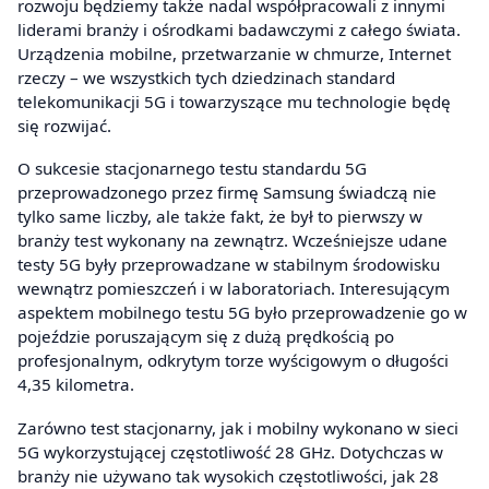
rozwoju będziemy także nadal współpracowali z innymi
liderami branży i ośrodkami badawczymi z całego świata.
Urządzenia mobilne, przetwarzanie w chmurze, Internet
rzeczy – we wszystkich tych dziedzinach standard
telekomunikacji 5G i towarzyszące mu technologie będę
się rozwijać.
O sukcesie stacjonarnego testu standardu 5G
przeprowadzonego przez firmę Samsung świadczą nie
tylko same liczby, ale także fakt, że był to pierwszy w
branży test wykonany na zewnątrz. Wcześniejsze udane
testy 5G były przeprowadzane w stabilnym środowisku
wewnątrz pomieszczeń i w laboratoriach. Interesującym
aspektem mobilnego testu 5G było przeprowadzenie go w
pojeździe poruszającym się z dużą prędkością po
profesjonalnym, odkrytym torze wyścigowym o długości
4,35 kilometra.
Zarówno test stacjonarny, jak i mobilny wykonano w sieci
5G wykorzystującej częstotliwość 28 GHz. Dotychczas w
branży nie używano tak wysokich częstotliwości, jak 28