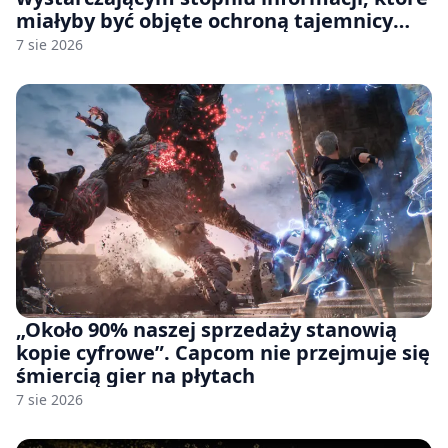
miałyby być objęte ochroną tajemnicy
handlowej”. OpenAI żąda odrzucenia
7 sie 2026
pozwu
„Około 90% naszej sprzedaży stanowią
kopie cyfrowe”. Capcom nie przejmuje się
śmiercią gier na płytach
7 sie 2026