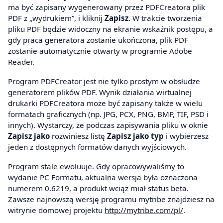
ma być zapisany wygenerowany przez PDFCreatora plik
PDF z „wydrukiem”, i kliknij
Zapisz
. W trakcie tworzenia
pliku PDF będzie widoczny na ekranie wskaźnik postępu, a
gdy praca generatora zostanie ukończona, plik PDF
zostanie automatycznie otwarty w programie Adobe
Reader.
Program PDFCreator jest nie tylko prostym w obsłudze
generatorem plików PDF. Wynik działania wirtualnej
drukarki PDFCreatora może być zapisany także w wielu
formatach graficznych (np. JPG, PCX, PNG, BMP, TIF, PSD i
innych). Wystarczy, że podczas zapisywania pliku w oknie
Zapisz jako
rozwiniesz listę
Zapisz jako typ
i wybierzesz
jeden z dostępnych formatów danych wyjściowych.
Program stale ewoluuje. Gdy opracowywaliśmy to
wydanie PC Formatu, aktualna wersja była oznaczona
numerem 0.6219, a produkt wciąż miał status beta.
Zawsze najnowszą wersję programu mytribe znajdziesz na
witrynie domowej projektu
http://mytribe.com/pl/
.