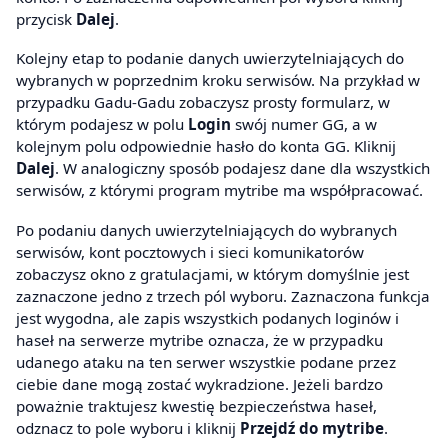
przycisk
Dalej
.
Kolejny etap to podanie danych uwierzytelniających do
wybranych w poprzednim kroku serwisów. Na przykład w
przypadku Gadu-Gadu zobaczysz prosty formularz, w
którym podajesz w polu
Login
swój numer GG, a w
kolejnym polu odpowiednie hasło do konta GG. Kliknij
Dalej
. W analogiczny sposób podajesz dane dla wszystkich
serwisów, z którymi program mytribe ma współpracować.
Po podaniu danych uwierzytelniających do wybranych
serwisów, kont pocztowych i sieci komunikatorów
zobaczysz okno z gratulacjami, w którym domyślnie jest
zaznaczone jedno z trzech pól wyboru. Zaznaczona funkcja
jest wygodna, ale zapis wszystkich podanych loginów i
haseł na serwerze mytribe oznacza, że w przypadku
udanego ataku na ten serwer wszystkie podane przez
ciebie dane mogą zostać wykradzione. Jeżeli bardzo
poważnie traktujesz kwestię bezpieczeństwa haseł,
odznacz to pole wyboru i kliknij
Przejdź do mytribe
.