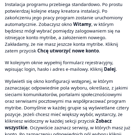
Instalacja programu przebiega standardowo. Po prostu
potwierdzaj kolejne etapy kreatora instalacji. Po
zakończeniu jego pracy program zostanie uruchomiony
automatycznie. Zobaczysz okno
Witamy
, w którym
będziesz mógł wybrać pomiędzy zalogowaniem się na
istniejące konto mytribe, a założeniem nowego.
Zakładamy, że nie masz jeszcze konta mytribe. Kliknij
zatem przycisk
Chcę utworzyć nowe konto
.
W kolejnym oknie wypełnij formularz rejestracyjny,
wpisując login, hasło i adres e-mailowy. Kliknij
Dalej
.
Wyświetli się okno konfiguracji wstępnej, w którym
zaznaczając odpowiednie pola wyboru, określasz, z jakimi
sieciami komunikatorów, portalami społecznościowymi
oraz serwisami pocztowymi ma współpracować program
mytribe. Domyślnie w każdej grupie są wyświetlane cztery
pozycje. Jeżeli chcesz mieć większy wybór, wystarczy, że
klikniesz widoczny w każdej sekcji przycisk
Zobacz
wszystkie
. Oczywiście zaznacz serwisy, w których masz już
konto. Po zaznaczeniu odpowiednich pól wyboru kliknij