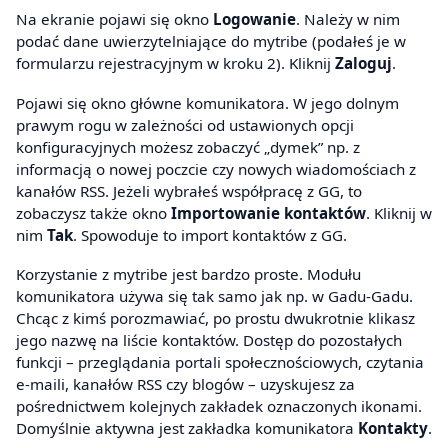
Na ekranie pojawi się okno
Logowanie
. Należy w nim
podać dane uwierzytelniające do mytribe (podałeś je w
formularzu rejestracyjnym w kroku 2). Kliknij
Zaloguj
.
Pojawi się okno główne komunikatora. W jego dolnym
prawym rogu w zależności od ustawionych opcji
konfiguracyjnych możesz zobaczyć „dymek” np. z
informacją o nowej poczcie czy nowych wiadomościach z
kanałów RSS. Jeżeli wybrałeś współpracę z GG, to
zobaczysz także okno
Importowanie kontaktów
. Kliknij w
nim
Tak
. Spowoduje to import kontaktów z GG.
Korzystanie z mytribe jest bardzo proste. Modułu
komunikatora używa się tak samo jak np. w Gadu-Gadu.
Chcąc z kimś porozmawiać, po prostu dwukrotnie klikasz
jego nazwę na liście kontaktów. Dostęp do pozostałych
funkcji – przeglądania portali społecznościowych, czytania
e-maili, kanałów RSS czy blogów – uzyskujesz za
pośrednictwem kolejnych zakładek oznaczonych ikonami.
Domyślnie aktywna jest zakładka komunikatora
Kontakty
.