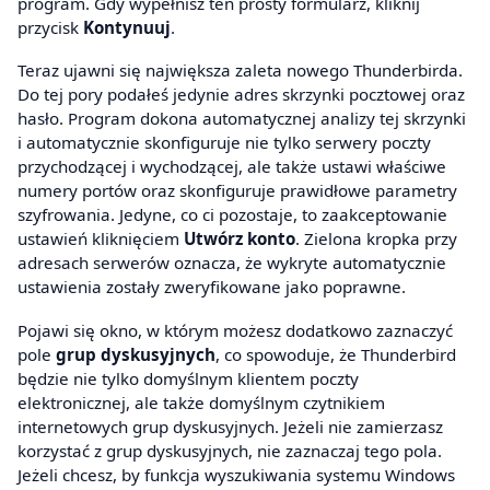
program. Gdy wypełnisz ten prosty formularz, kliknij
przycisk
Kontynuuj
.
Teraz ujawni się największa zaleta nowego Thunderbirda.
Do tej pory podałeś jedynie adres skrzynki pocztowej oraz
hasło. Program dokona automatycznej analizy tej skrzynki
i automatycznie skonfiguruje nie tylko serwery poczty
przychodzącej i wychodzącej, ale także ustawi właściwe
numery portów oraz skonfiguruje prawidłowe parametry
szyfrowania. Jedyne, co ci pozostaje, to zaakceptowanie
ustawień kliknięciem
Utwórz konto
. Zielona kropka przy
adresach serwerów oznacza, że wykryte automatycznie
ustawienia zostały zweryfikowane jako poprawne.
Pojawi się okno, w którym możesz dodatkowo zaznaczyć
pole
grup dyskusyjnych
, co spowoduje, że Thunderbird
będzie nie tylko domyślnym klientem poczty
elektronicznej, ale także domyślnym czytnikiem
internetowych grup dyskusyjnych. Jeżeli nie zamierzasz
korzystać z grup dyskusyjnych, nie zaznaczaj tego pola.
Jeżeli chcesz, by funkcja wyszukiwania systemu Windows