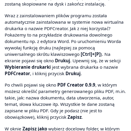
zostaną skopiowane na dysk i zakończ instalację.
Wraz z zainstalowaniem plików programu została
automatycznie zainstalowana w systemie nowa wirtualna
drukarka o nazwie PDFCreator. Jak z niej korzystać?
Pokażemy to na przykładzie drukowania dowolnego
dokumentu np. z edytora Word. Po uruchomieniu Worda
wywołaj funkcję druku (najlepiej za pomocą
uniwersalnego skrótu klawiszowego
[Ctrl]+[P]
). Na
ekranie pojawi się okno
Drukuj
. Upewnij się, że w sekcji
Wybieranie drukarki
jest wybrana drukarka o nazwie
PDFCreator
, i kliknij przycisk
Drukuj
.
Po chwili pojawi się okno
PDF Creator 0.9.9
, w którym
możesz określić parametry generowanego pliku PDF, m.in.
takie, jak: nazwa dokumentu, data utworzenia, autor,
temat, słowa kluczowe itp. Wszystkie te dane zostaną
zapisane w pliku PDF. Gdy je podasz (nie jest to
obowiązkowe), kliknij przycisk
Zapisz
.
W oknie
Zapisz jako
wybierz docelowy folder, w którym