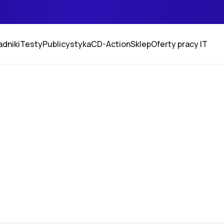
adniki
Testy
Publicystyka
CD-Action
Sklep
Oferty pracy IT