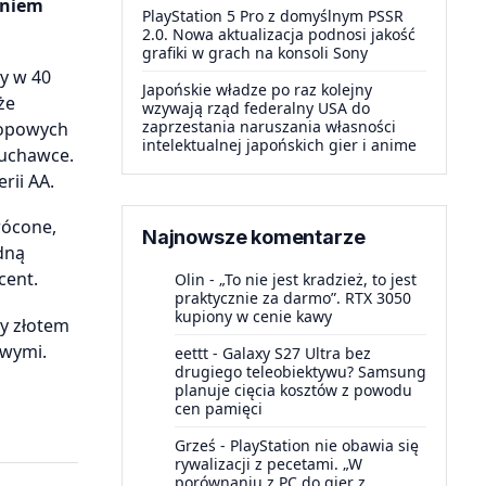
eniem
PlayStation 5 Pro z domyślnym PSSR
2.0. Nowa aktualizacja podnosi jakość
grafiki w grach na konsoli Sony
y w 40
Japońskie władze po raz kolejny
że
wzywają rząd federalny USA do
zaprzestania naruszania własności
hopowych
intelektualnej japońskich gier i anime
łuchawce.
rii AA.
rócone,
Najnowsze komentarze
dną
cent.
Olin
-
„To nie jest kradzież, to jest
praktycznie za darmo”. RTX 3050
kupiony w cenie kawy
ty złotem
owymi.
eettt
-
Galaxy S27 Ultra bez
drugiego teleobiektywu? Samsung
planuje cięcia kosztów z powodu
cen pamięci
Grześ
-
PlayStation nie obawia się
rywalizacji z pecetami. „W
porównaniu z PC do gier z