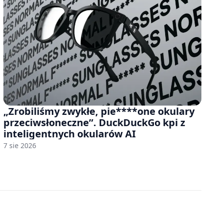
„Zrobiliśmy zwykłe, pie****one okulary
przeciwsłoneczne”. DuckDuckGo kpi z
inteligentnych okularów AI
7 sie 2026