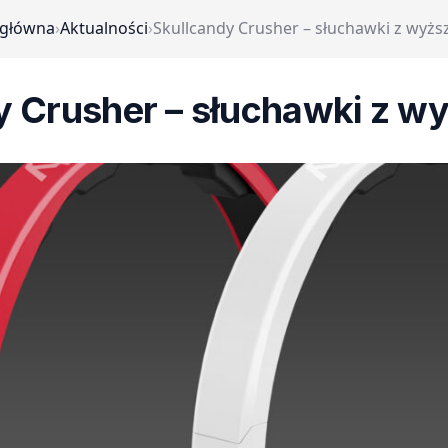
 główna
›
Aktualności
›
Skullcandy Crusher – słuchawki z wyższ
 Crusher – słuchawki z wy