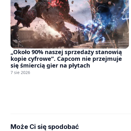
„Około 90% naszej sprzedaży stanowią
kopie cyfrowe”. Capcom nie przejmuje
się śmiercią gier na płytach
7 sie 2026
Może Ci się spodobać