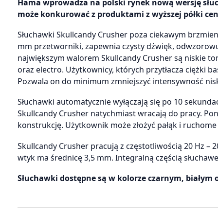
Hama wprowadza na polski rynek nową wersję słuc
może konkurować z produktami z wyższej półki ce
Słuchawki Skullcandy Crusher poza ciekawym brzmieni
mm przetworniki, zapewnia czysty dźwięk, odwzorowuj
największym walorem Skullcandy Crusher są niskie to
oraz electro. Użytkownicy, których przytłacza ciężki 
Pozwala on do minimum zmniejszyć intensywność niski
Słuchawki automatycznie wyłączają się po 10 sekunda
Skullcandy Crusher natychmiast wracają do pracy. Pon
konstrukcję. Użytkownik może złożyć pałąk i ruchome 
Skullcandy Crusher pracują z częstotliwością 20 Hz –
wtyk ma średnicę 3,5 mm. Integralną częścią słuchaw
Słuchawki dostępne są w kolorze czarnym, białym o