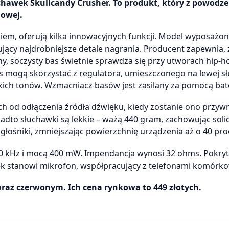
hawek Skullcandy Crusher. To produkt, który z powodz
nowej.
em, oferują kilka innowacyjnych funkcji. Model wyposażon
ący najdrobniejsze detale nagrania. Producent zapewnia, 
ny, soczysty bas świetnie sprawdza się przy utworach hip-
bas mogą skorzystać z regulatora, umieszczonego na lewej s
ch tonów. Wzmacniacz basów jest zasilany za pomocą bate
ch od odłączenia źródła dźwięku, kiedy zostanie ono przyw
adto słuchawki są lekkie – ważą 440 gram, zachowując soli
głośniki, zmniejszając powierzchnię urządzenia aż o 40 pro
 20 kHz i mocą 400 mW. Impendancja wynosi 32 ohms. Pokry
ek stanowi mikrofon, współpracujący z telefonami komórk
raz czerwonym. Ich cena rynkowa to 449 złotych.