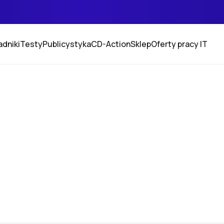
adniki
Testy
Publicystyka
CD-Action
Sklep
Oferty pracy IT