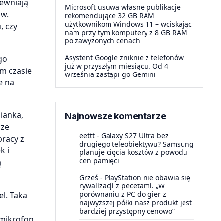
ewniają
Microsoft usuwa własne publikacje
ów.
rekomendujące 32 GB RAM
użytkownikom Windows 11 – wciskając
, czy
nam przy tym komputery z 8 GB RAM
po zawyżonych cenach
Asystent Google zniknie z telefonów
go
już w przyszłym miesiącu. Od 4
ym czasie
września zastąpi go Gemini
e na
ianka,
Najnowsze komentarze
cze
eettt
-
Galaxy S27 Ultra bez
pracy z
drugiego teleobiektywu? Samsung
k i
planuje cięcia kosztów z powodu
cen pamięci
ą
Grześ
-
PlayStation nie obawia się
rywalizacji z pecetami. „W
porównaniu z PC do gier z
l. Taka
najwyższej półki nasz produkt jest
bardziej przystępny cenowo”
 mikrofon,