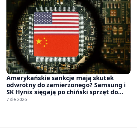
Amerykańskie sankcje mają skutek
odwrotny do zamierzonego? Samsung i
SK Hynix sięgają po chiński sprzęt do
fabryk chipów
7 sie 2026