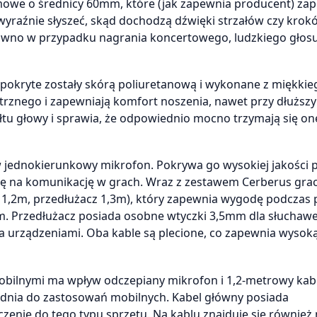
owe o średnicy 60mm, które (jak zapewnia producent) zap
wyraźnie słyszeć, skąd dochodzą dźwięki strzałów czy krok
ówno w przypadku nagrania koncertowego, ludzkiego głosu
okryte zostały skórą poliuretanową i wykonane z miękkie
trznego i zapewniają komfort noszenia, nawet przy dłuższ
łtu głowy i sprawia, że odpowiednio mocno trzymają się on
 jednokierunkowy mikrofon. Pokrywa go wysokiej jakości p
się na komunikację w grach. Wraz z zestawem Cerberus gra
y 1,2m, przedłużacz 1,3m), który zapewnia wygodę podczas 
Przedłużacz posiada osobne wtyczki 3,5mm dla słuchawe
 urządzeniami. Oba kable są plecione, co zapewnia wysok
bilnymi ma wpływ odczepiany mikrofon i 1,2-metrowy kabe
ednia do zastosowań mobilnych. Kabel główny posiada
enie do tego typu sprzętu. Na kablu znajduje się również