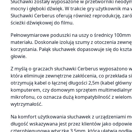
Słuchawki zostały wyposażone w przetworniki neodym
mocny i głęboki dźwięk. W trakcie gry użytkownik ma 
Słuchawki Cerberus oferują również reprodukcję, zar
ścieżki dźwiękowej do filmu.
Pełnowymiarowe poduszki na uszy o średnicy 100mm p
materiału. Doskonale izolują szumy z otoczenia zewnę
korzystania. Pałąk słuchawek dopasowuje się do kszta
głowie.
Z myślą o graczach słuchawki Cerberus wyposażono w
która eliminuje zewnętrzne zakłócenia, co przekłada 
otrzymują kabel o łącznej długości 2,5m (kabel główn
komputerem, czy domowym sprzętem multimedialnym. 
mikrofonu, co oznacza dużą kompatybilność z wieloma
wytrzymałość.
Na komfort użytkowania słuchawek z urządzeniami mo
długość wskazywana jest przez klientów jako odpowi
czterobiegunową wtyczkę 3,5mm, która ułatwia podłącz