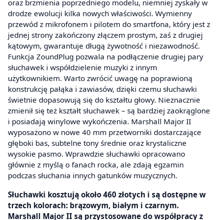
oraz brzmienia poprzedniego modelu, niemniej zyskały w
drodze ewolucji kilka nowych właściwości. Wymienny
przewód z mikrofonem i pilotem do smartfona, który jest z
jednej strony zakończony złączem prostym, zaś z drugiej
kątowym, gwarantuje długą żywotność i niezawodność.
Funkcja ZoundPlug pozwala na podłączenie drugiej pary
słuchawek i współdzielenie muzyki z innym
użytkownikiem. Warto zwrócić uwagę na poprawioną
konstrukcję pałąka i zawiasów, dzięki czemu słuchawki
świetnie dopasowują się do kształtu głowy. Nieznacznie
zmienił się też kształt słuchawek – są bardziej zaokrąglone
i posiadają winylowe wykończenia. Marshall Major II
wyposażono w nowe 40 mm przetworniki dostarczające
głęboki bas, subtelne tony średnie oraz krystaliczne
wysokie pasmo. Wprawdzie słuchawki opracowano
głównie z myślą o fanach rocka, ale zdają egzamin
podczas słuchania innych gatunków muzycznych.
Słuchawki kosztują około 460 złotych i są dostępne w
trzech kolorach: brązowym, białym i czarnym.
Marshall Major II są przystosowane do współpracy z