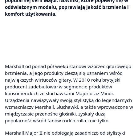
popularnej serii Major. Nowinki, które pojawiły się w
odświeżonym modelu, poprawiają jakość brzmienia i
komfort użytkowania.
Marshall od ponad pół wieku stanowi wzorzec gitarowego
brzmienia, a jego produkty cieszą się uznaniem wśród
największych wirtuozów gitary. W 2010 roku brytyjski
producent zadebiutował w segmencie produktów
konsumenckich ze słuchawkami Major oraz Minor.
Urządzenia nawiązywały swoją stylistyką do legendarnych
wzmacniaczy Marshall. Słuchawki, a także wprowadzone w
międzyczasie przenośne głośniki, zyskały dużą
popularność wśród fanów rock’n rolla i nie tylko.
Marshall Major II nie odbiegają zasadniczo od stylistyki