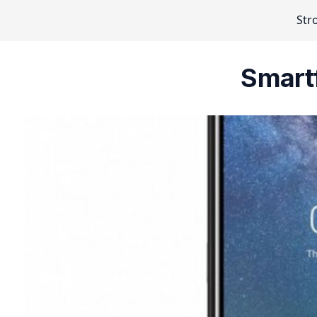
Str
Smartf