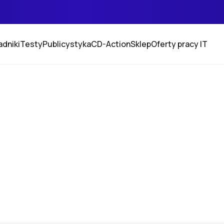
adniki
Testy
Publicystyka
CD-Action
Sklep
Oferty pracy IT