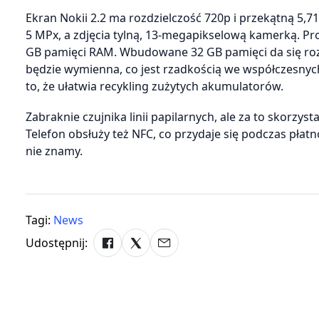
Ekran Nokii 2.2 ma rozdzielczość 720p i przekątną 5,7
5 MPx, a zdjęcia tylną, 13-megapikselową kamerką. Pr
GB pamięci RAM. Wbudowane 32 GB pamięci da się ro
będzie wymienna, co jest rzadkością we współczesnych
to, że ułatwia recykling zużytych akumulatorów.
Zabraknie czujnika linii papilarnych, ale za to skorzy
Telefon obsłuży też NFC, co przydaje się podczas płat
nie znamy.
Tagi:
News
Udostępnij: