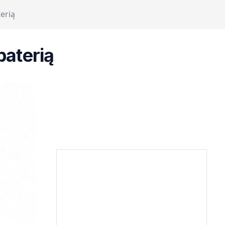
erią
baterią