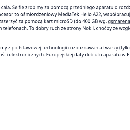
1 cala. Selfie zrobimy za pomocą przedniego aparatu o rozdz
ocesor to ośmiordzeniowy MediaTek Helio A22, współpracuj
zszerzyć za pomocą kart microSD (do 400 GB wg.
gsmaren
 telefonach. To dobry ruch ze strony Nokii, choćby ze wzg
stamy z podstawowej technologii rozpoznawania twarzy (tylk
ności elektronicznych. Europejskiej daty debiutu aparatu w 