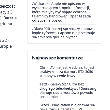
„W skardze Apple nie opisano w
ielczości
wystarczającym stopniu informacji,
ący z 3
które miałyby być objęte ochroną
tajemnicy handlowej”. OpenAI żąda
a
). Bateria
odrzucenia pozwu
lędu na
„Około 90% naszej sprzedaży stanowią
kopie cyfrowe”. Capcom nie przejmuje
się śmiercią gier na płytach
o 2D).
Europie
Najnowsze komentarze
Olin
-
„To nie jest kradzież, to jest
praktycznie za darmo”. RTX 3050
kupiony w cenie kawy
eettt
-
Galaxy S27 Ultra bez
drugiego teleobiektywu? Samsung
planuje cięcia kosztów z powodu
cen pamięci
Grześ
-
PlayStation nie obawia się
rywalizacji z pecetami. „W