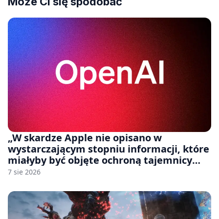
Może Ci się spodobać
„W skardze Apple nie opisano w
wystarczającym stopniu informacji, które
miałyby być objęte ochroną tajemnicy
handlowej”. OpenAI żąda odrzucenia
7 sie 2026
pozwu