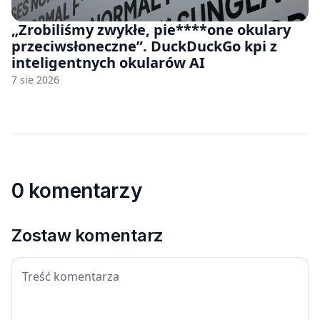
„Zrobiliśmy zwykłe, pie****one okulary
przeciwsłoneczne”. DuckDuckGo kpi z
inteligentnych okularów AI
7 sie 2026
0 komentarzy
Zostaw komentarz