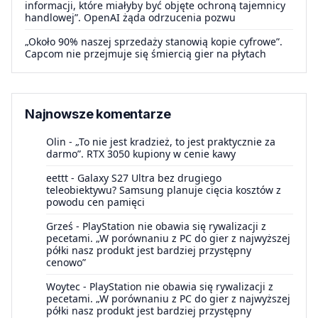
informacji, które miałyby być objęte ochroną tajemnicy
handlowej”. OpenAI żąda odrzucenia pozwu
„Około 90% naszej sprzedaży stanowią kopie cyfrowe”.
Capcom nie przejmuje się śmiercią gier na płytach
Najnowsze komentarze
Olin
-
„To nie jest kradzież, to jest praktycznie za
darmo”. RTX 3050 kupiony w cenie kawy
eettt
-
Galaxy S27 Ultra bez drugiego
teleobiektywu? Samsung planuje cięcia kosztów z
powodu cen pamięci
Grześ
-
PlayStation nie obawia się rywalizacji z
pecetami. „W porównaniu z PC do gier z najwyższej
półki nasz produkt jest bardziej przystępny
cenowo”
Woytec
-
PlayStation nie obawia się rywalizacji z
pecetami. „W porównaniu z PC do gier z najwyższej
półki nasz produkt jest bardziej przystępny