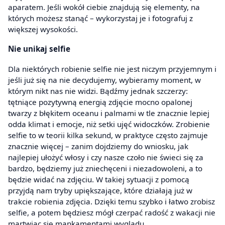
aparatem. Jeśli wokół ciebie znajdują się elementy, na
których możesz stanąć – wykorzystaj je i fotografuj z
większej wysokości.
Nie unikaj selfie
Dla niektórych robienie selfie nie jest niczym przyjemnym i
jeśli już się na nie decydujemy, wybieramy moment, w
którym nikt nas nie widzi. Bądźmy jednak szczerzy:
tętniące pozytywną energią zdjęcie mocno opalonej
twarzy z błękitem oceanu i palmami w tle znacznie lepiej
odda klimat i emocje, niż setki ujęć widoczków. Zrobienie
selfie to w teorii kilka sekund, w praktyce często zajmuje
znacznie więcej – zanim dojdziemy do wniosku, jak
najlepiej ułożyć włosy i czy nasze czoło nie świeci się za
bardzo, będziemy już zniechęceni i niezadowoleni, a to
będzie widać na zdjęciu. W takiej sytuacji z pomocą
przyjdą nam tryby upiększające, które działają już w
trakcie robienia zdjęcia. Dzięki temu szybko i łatwo zrobisz
selfie, a potem będziesz mógł czerpać radość z wakacji nie
martwiąc się mankamentami wyglądu.