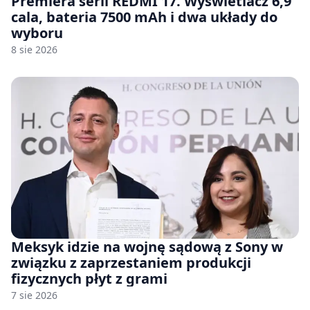
Premiera serii REDMI 17. Wyświetlacz 6,9
cala, bateria 7500 mAh i dwa układy do
wyboru
8 sie 2026
Meksyk idzie na wojnę sądową z Sony w
związku z zaprzestaniem produkcji
fizycznych płyt z grami
7 sie 2026