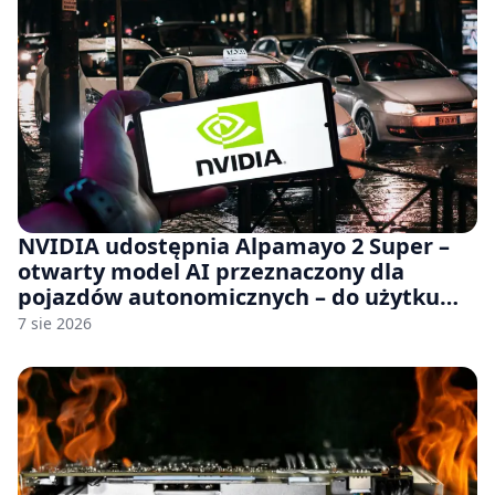
NVIDIA udostępnia Alpamayo 2 Super –
otwarty model AI przeznaczony dla
pojazdów autonomicznych – do użytku
komercyjnego
7 sie 2026