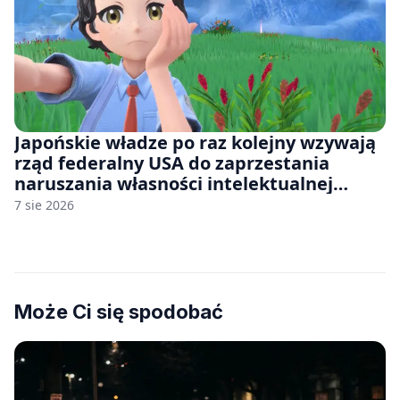
Japońskie władze po raz kolejny wzywają
rząd federalny USA do zaprzestania
naruszania własności intelektualnej
japońskich gier i anime
7 sie 2026
Może Ci się spodobać