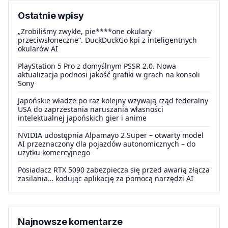
Ostatnie wpisy
„Zrobiliśmy zwykłe, pie****one okulary
przeciwsłoneczne”. DuckDuckGo kpi z inteligentnych
okularów AI
PlayStation 5 Pro z domyślnym PSSR 2.0. Nowa
aktualizacja podnosi jakość grafiki w grach na konsoli
Sony
Japońskie władze po raz kolejny wzywają rząd federalny
USA do zaprzestania naruszania własności
intelektualnej japońskich gier i anime
NVIDIA udostępnia Alpamayo 2 Super – otwarty model
AI przeznaczony dla pojazdów autonomicznych – do
użytku komercyjnego
Posiadacz RTX 5090 zabezpiecza się przed awarią złącza
zasilania… kodując aplikację za pomocą narzędzi AI
Najnowsze komentarze