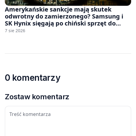
Amerykańskie sankcje mają skutek
odwrotny do zamierzonego? Samsung i
SK Hynix sięgają po chiński sprzęt do
fabryk chipów
7 sie 2026
0 komentarzy
Zostaw komentarz