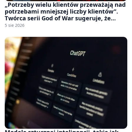
„Potrzeby wielu klientów przeważają nad
potrzebami mniejszej liczby klientów”.
Twórca serii God of War sugeruje, że
rozumie, dlaczego Sony rezygnuje z gier
5 sie 2026
na płytach