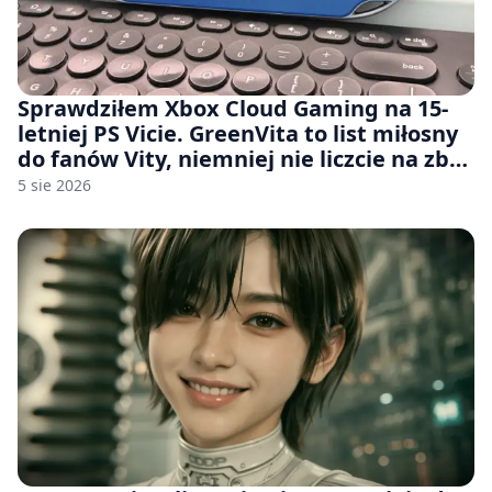
Sprawdziłem Xbox Cloud Gaming na 15-
letniej PS Vicie. GreenVita to list miłosny
do fanów Vity, niemniej nie liczcie na zbyt
wiele [FELIETON]
5 sie 2026