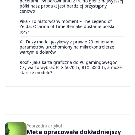
pecetami. „W porównaniu z PC do gier z najwyższej
półki nasz produkt jest bardziej przystępny
cenowo”
Pika
-
To historyczny moment – The Legend of
Zelda: Ocarina of Time Remake dostanie polski
język
X
-
Duży model językowy z prawie 29 milionami
parametrów uruchomiony na mikrokontrolerze
wartym 8 dolarów
Roof
-
Jaka karta graficzna do PC gamingowego?
Czy warto wybrać RTX 5070 Ti, RTX 5060 Ti, a może
starsze modele?
Poprzedni artykuł
Meta opracowała dokładniejszy