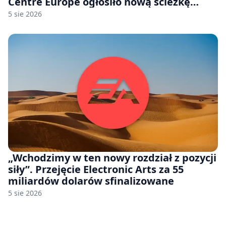
Centre Europe ogłosiło nową ścieżkę
odwoławczą dla firm i konsumentów
5 sie 2026
„Wchodzimy w ten nowy rozdział z pozycji
siły”. Przejęcie Electronic Arts za 55
miliardów dolarów sfinalizowane
5 sie 2026