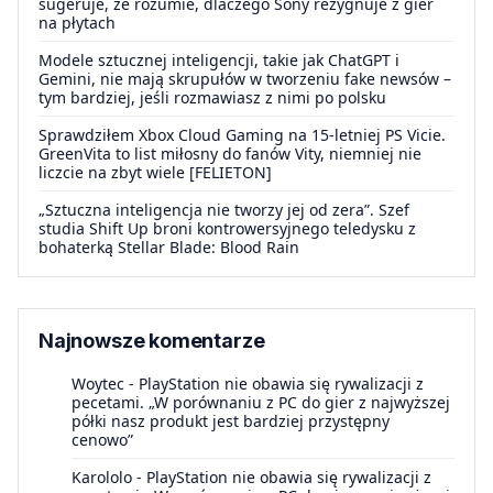
sugeruje, że rozumie, dlaczego Sony rezygnuje z gier
na płytach
Modele sztucznej inteligencji, takie jak ChatGPT i
Gemini, nie mają skrupułów w tworzeniu fake newsów –
tym bardziej, jeśli rozmawiasz z nimi po polsku
Sprawdziłem Xbox Cloud Gaming na 15-letniej PS Vicie.
GreenVita to list miłosny do fanów Vity, niemniej nie
liczcie na zbyt wiele [FELIETON]
„Sztuczna inteligencja nie tworzy jej od zera”. Szef
studia Shift Up broni kontrowersyjnego teledysku z
bohaterką Stellar Blade: Blood Rain
Najnowsze komentarze
Woytec
-
PlayStation nie obawia się rywalizacji z
pecetami. „W porównaniu z PC do gier z najwyższej
półki nasz produkt jest bardziej przystępny
cenowo”
Karololo
-
PlayStation nie obawia się rywalizacji z