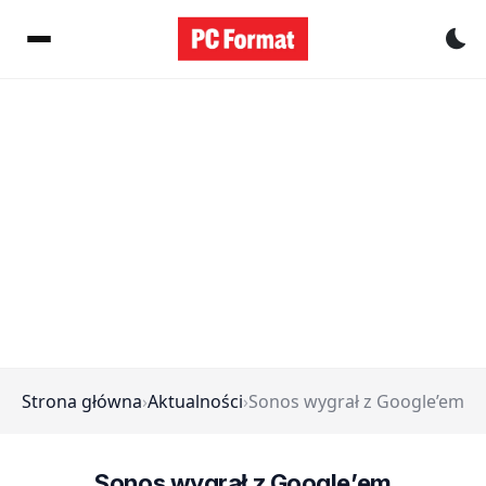
Pr
Strona główna
›
Aktualności
›
Sonos wygrał z Google’em
Sonos wygrał z Google’em