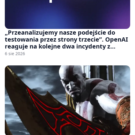
„Przeanalizujemy nasze podejście do
testowania przez strony trzecie”. OpenAI
reaguje na kolejne dwa incydenty z
udziałem autorskich modeli
6 sie 2026