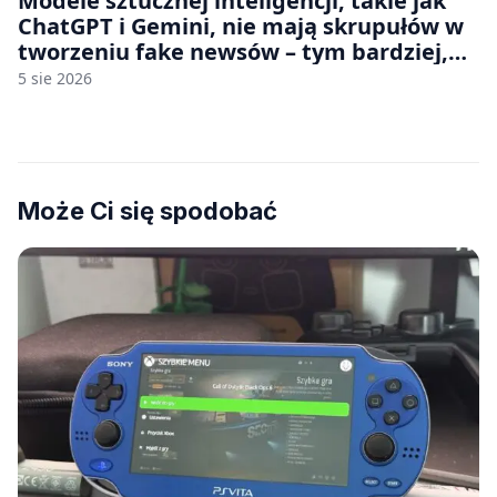
Modele sztucznej inteligencji, takie jak
ChatGPT i Gemini, nie mają skrupułów w
tworzeniu fake newsów – tym bardziej,
jeśli rozmawiasz z nimi po polsku
5 sie 2026
Może Ci się spodobać