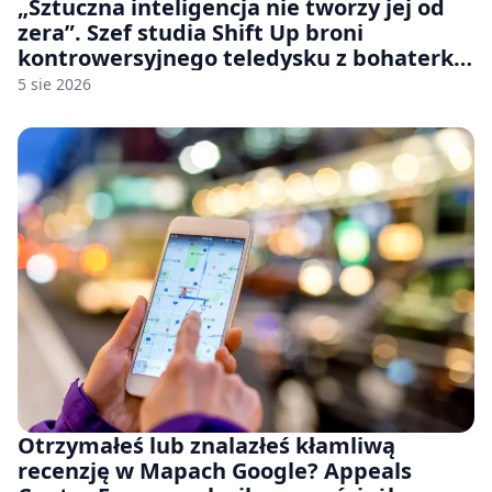
„Sztuczna inteligencja nie tworzy jej od
zera”. Szef studia Shift Up broni
kontrowersyjnego teledysku z bohaterką
Stellar Blade: Blood Rain
5 sie 2026
Otrzymałeś lub znalazłeś kłamliwą
recenzję w Mapach Google? Appeals