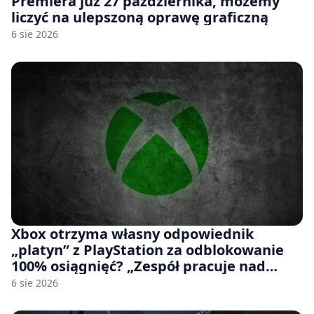
Premiera już 27 października, możemy
liczyć na ulepszoną oprawę graficzną
6 sie 2026
Xbox otrzyma własny odpowiednik
„platyn” z PlayStation za odblokowanie
100% osiągnięć? „Zespół pracuje nad
czymś, co ma się pojawić jeszcze w tym
6 sie 2026
roku”