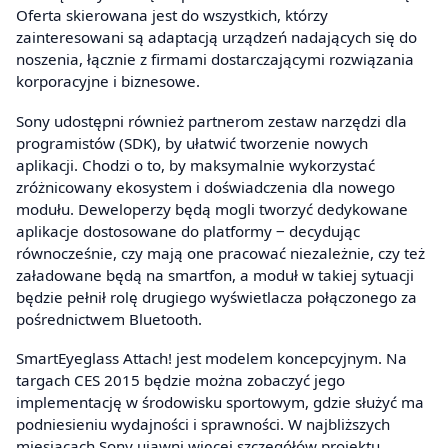
Oferta skierowana jest do wszystkich, którzy
zainteresowani są adaptacją urządzeń nadających się do
noszenia, łącznie z firmami dostarczającymi rozwiązania
korporacyjne i biznesowe.
Sony udostępni również partnerom zestaw narzędzi dla
programistów (SDK), by ułatwić tworzenie nowych
aplikacji. Chodzi o to, by maksymalnie wykorzystać
zróżnicowany ekosystem i doświadczenia dla nowego
modułu. Deweloperzy będą mogli tworzyć dedykowane
aplikacje dostosowane do platformy ‒ decydując
równocześnie, czy mają one pracować niezależnie, czy też
załadowane będą na smartfon, a moduł w takiej sytuacji
będzie pełnił rolę drugiego wyświetlacza połączonego za
pośrednictwem Bluetooth.
SmartEyeglass Attach! jest modelem koncepcyjnym. Na
targach CES 2015 będzie można zobaczyć jego
implementację w środowisku sportowym, gdzie służyć ma
podniesieniu wydajności i sprawności. W najbliższych
miesiącach Sony ujawni więcej szczegółów projektu.