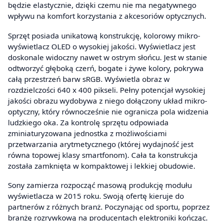
będzie elastycznie, dzięki czemu nie ma negatywnego
wpływu na komfort korzystania z akcesoriów optycznych.
Sprzęt posiada unikatową konstrukcję, kolorowy mikro-
wyświetlacz OLED o wysokiej jakości. Wyświetlacz jest
doskonale widoczny nawet w ostrym słońcu. Jest w stanie
odtworzyć głęboką czerń, bogate i żywe kolory, pokrywa
całą przestrzeń barw sRGB. Wyświetla obraz w
rozdzielczości 640 x 400 pikseli. Pełny potencjał wysokiej
jakości obrazu wydobywa z niego dołączony układ mikro-
optyczny, który równocześnie nie ogranicza pola widzenia
ludzkiego oka. Za kontrolę sprzętu odpowiada
zminiaturyzowana jednostka z możliwościami
przetwarzania arytmetycznego (której wydajność jest
równa topowej klasy smartfonom). Cała ta konstrukcja
została zamknięta w kompaktowej i lekkiej obudowie.
Sony zamierza rozpocząć masową produkcję modułu
wyświetlacza w 2015 roku. Swoją ofertę kieruje do
partnerów z różnych branż. Poczynając od sportu, poprzez
branżę rozrywkową na producentach elektroniki kończąc.