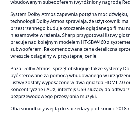
wbudowanym subeooferem (wyróżniony nagrodą Red 
System Dolby Atmos zapewnia potężną moc dźwięku, k
technologii Dolby Atmos sprawiają, że użytkownik ma
przestrzennego buduje otoczenie oglądanego filmu nad
niesamowite wrażenia. Sharp przygotował listwy głośn
pracuje nad kolejnym modelem HT-SBW460 z systeme
subwooferem. Rekomendowana cena detaliczna sprzętu
wreszcie osiągalny w przystępnej cenie.
Poza Dolby Atmos, sprzęt obsługuje także systemy Dol
być sterowane za pomocą wbudowanego w urządzenie p
Listwy zostały wyposażone w dwa gniazda HDMI 2.0 or
koncentryczne i AUX, interfejs USB służący do odtwarza
bezprzewodowego przesyłania muzyki.
Oba soundbary wejdą do sprzedaży pod koniec 2018 r