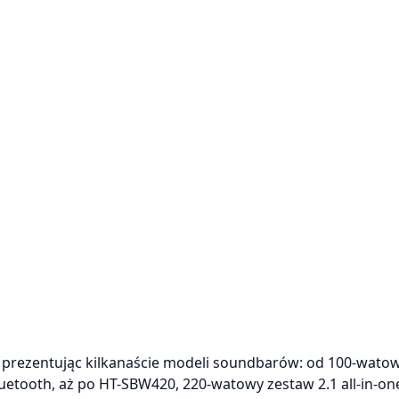
 prezentując kilkanaście modeli soundbarów: od 100-wato
oth, aż po HT-SBW420, 220-watowy zestaw 2.1 all-in-one 