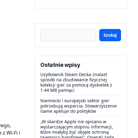
Szukaj
Ostatnie wpisy
Użytkownik Steam Decka znalazł
sposób na zbudowanie fizycznej
kolekcji gier za pomocą dyskietek z
1.44 MB pamięci
Niemiecki i europejski sektor gier
potrzebują wsparcia. Stowarzyszenie
Game apeluje do polityków
„W skardze Apple nie opisano w
wego,
wystarczającym stopniu informacji,
które miałyby być objęte ochroną
z Wi-Fi i
tajemnicy handlowej”. OpenAI żąda