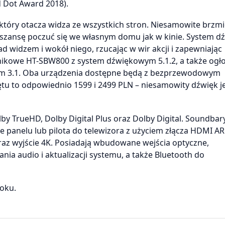
Dot Award 2018).
tóry otacza widza ze wszystkich stron. Niesamowite brzmi
 szansę poczuć się we własnym domu jak w kinie. System d
 widzem i wokół niego, rzucając w wir akcji i zapewniając
ikowe HT-SBW800 z system dźwiękowym 5.1.2, a także ogłosi
m 3.1. Oba urządzenia dostępne będą z bezprzewodowym
 to odpowiednio 1599 i 2499 PLN – niesamowity dźwięk j
by TrueHD, Dolby Digital Plus oraz Dolby Digital. Soundba
anelu lub pilota do telewizora z użyciem złącza HDMI AR
az wyjście 4K. Posiadają wbudowane wejścia optyczne,
nia audio i aktualizacji systemu, a także Bluetooth do
oku.