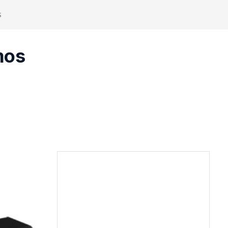
s
mos