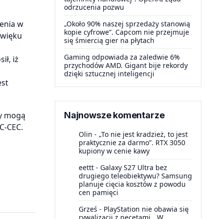
odrzucenia pozwu
enia w
„Około 90% naszej sprzedaży stanowią
kopie cyfrowe”. Capcom nie przejmuje
źwięku
się śmiercią gier na płytach
Gaming odpowiada za zaledwie 6%
ł, iż
przychodów AMD. Gigant bije rekordy
dzięki sztucznej inteligencji
est
ry mogą
Najnowsze komentarze
C-CEC.
Olin
-
„To nie jest kradzież, to jest
praktycznie za darmo”. RTX 3050
kupiony w cenie kawy
eettt
-
Galaxy S27 Ultra bez
drugiego teleobiektywu? Samsung
planuje cięcia kosztów z powodu
cen pamięci
Grześ
-
PlayStation nie obawia się
rywalizacji z pecetami. „W