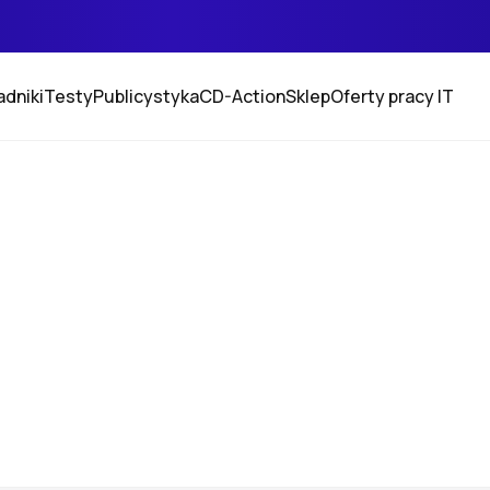
adniki
Testy
Publicystyka
CD-Action
Sklep
Oferty pracy IT