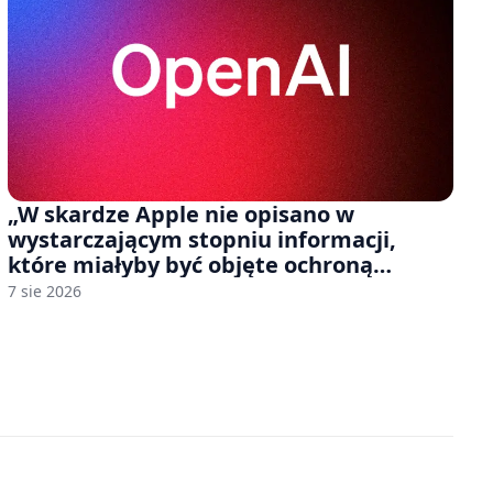
„W skardze Apple nie opisano w
wystarczającym stopniu informacji,
które miałyby być objęte ochroną
tajemnicy handlowej”. OpenAI żąda
7 sie 2026
odrzucenia pozwu