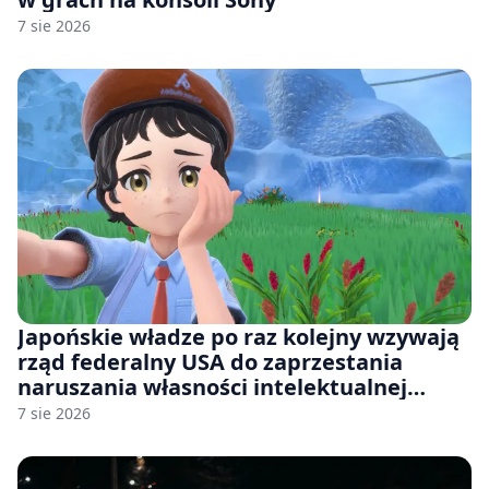
7 sie 2026
Japońskie władze po raz kolejny wzywają
rząd federalny USA do zaprzestania
naruszania własności intelektualnej
japońskich gier i anime
7 sie 2026