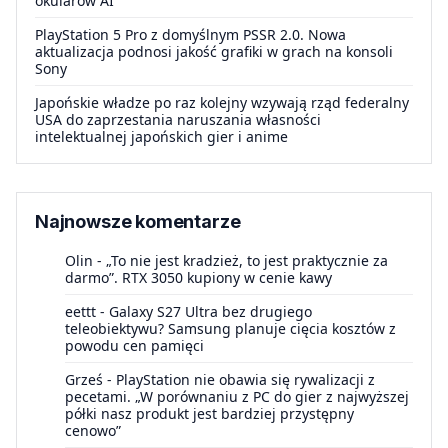
okularów AI
PlayStation 5 Pro z domyślnym PSSR 2.0. Nowa
aktualizacja podnosi jakość grafiki w grach na konsoli
Sony
Japońskie władze po raz kolejny wzywają rząd federalny
USA do zaprzestania naruszania własności
intelektualnej japońskich gier i anime
Najnowsze komentarze
Olin
-
„To nie jest kradzież, to jest praktycznie za
darmo”. RTX 3050 kupiony w cenie kawy
eettt
-
Galaxy S27 Ultra bez drugiego
teleobiektywu? Samsung planuje cięcia kosztów z
powodu cen pamięci
Grześ
-
PlayStation nie obawia się rywalizacji z
pecetami. „W porównaniu z PC do gier z najwyższej
półki nasz produkt jest bardziej przystępny
cenowo”