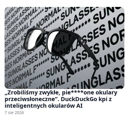
„Zrobiliśmy zwykłe, pie****one okulary
przeciwsłoneczne”. DuckDuckGo kpi z
inteligentnych okularów AI
7 sie 2026