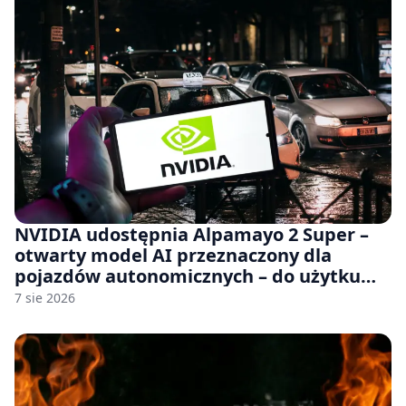
NVIDIA udostępnia Alpamayo 2 Super –
otwarty model AI przeznaczony dla
pojazdów autonomicznych – do użytku
komercyjnego
7 sie 2026