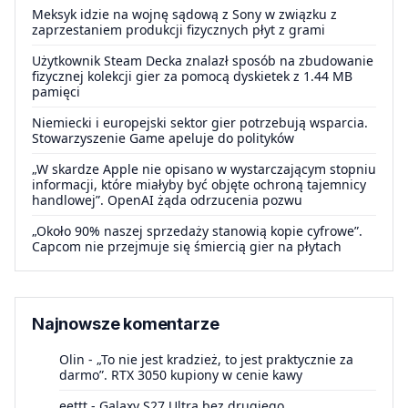
Meksyk idzie na wojnę sądową z Sony w związku z
zaprzestaniem produkcji fizycznych płyt z grami
Użytkownik Steam Decka znalazł sposób na zbudowanie
fizycznej kolekcji gier za pomocą dyskietek z 1.44 MB
pamięci
Niemiecki i europejski sektor gier potrzebują wsparcia.
Stowarzyszenie Game apeluje do polityków
„W skardze Apple nie opisano w wystarczającym stopniu
informacji, które miałyby być objęte ochroną tajemnicy
handlowej”. OpenAI żąda odrzucenia pozwu
„Około 90% naszej sprzedaży stanowią kopie cyfrowe”.
Capcom nie przejmuje się śmiercią gier na płytach
Najnowsze komentarze
Olin
-
„To nie jest kradzież, to jest praktycznie za
darmo”. RTX 3050 kupiony w cenie kawy
eettt
-
Galaxy S27 Ultra bez drugiego