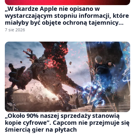
„W skardze Apple nie opisano w
wystarczającym stopniu informacji, które
miałyby być objęte ochroną tajemnicy
handlowej”. OpenAI żąda odrzucenia
7 sie 2026
pozwu
„Około 90% naszej sprzedaży stanowią
kopie cyfrowe”. Capcom nie przejmuje się
śmiercią gier na płytach