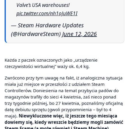
Valve’s USA warehouses!
pic.twitter.com/nh1oJuWE1I
— Steam Hardware Updates
(@HardwareSteam)
June 12, 2026
Każda z paczek oznaczonych jako „urządzenie
rzeczywistości wirtualnej” waży ok. 6,4 kg.
Zwrócono przy tym uwagę na fakt, iż analogiczna sytuacja
miała już miejsce w przeszłości z udziałem Steam
Controllerów. Doniesienia na temat przybycia padów do
magazynów trafiły do sieci 4 kwietnia, zaś nieco ponad
trzy tygodnie później, bo 27 kwietnia, poznaliśmy oficjalną
datę debiutu sprzętu (gwoli przypomnienia – był to 4
maja).
Niewykluczone więc, iż jeszcze tego miesiąca
dowiemy się, kiedy wreszcie będziemy mogli zamówić
Steam Frame (a może również i Steam Machine).