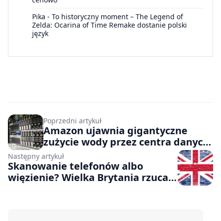
Pika
-
To historyczny moment – The Legend of
Zelda: Ocarina of Time Remake dostanie polski
język
Poprzedni artykuł
Amazon ujawnia gigantyczne
zużycie wody przez centra danych.
Ta liczba robi niesamowite
Następny artykuł
wrażenie
Skanowanie telefonów albo
więzienie? Wielka Brytania rzuca
wyzwanie Big Techom