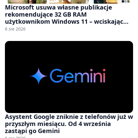
Microsoft usuwa własne publikacje
rekomendujące 32 GB RAM
użytkownikom Windows 11 – wciskając
nam przy tym komputery z 8 GB RAM po
6 sie 2026
zawyżonych cenach
Asystent Google zniknie z telefonów już w
przyszłym miesiącu. Od 4 września
zastąpi go Gemini