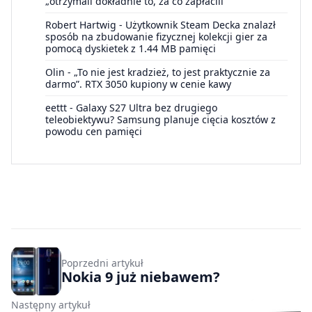
„otrzymali dokładnie to, za co zapłacili”
Robert Hartwig
-
Użytkownik Steam Decka znalazł
sposób na zbudowanie fizycznej kolekcji gier za
pomocą dyskietek z 1.44 MB pamięci
Olin
-
„To nie jest kradzież, to jest praktycznie za
darmo”. RTX 3050 kupiony w cenie kawy
eettt
-
Galaxy S27 Ultra bez drugiego
teleobiektywu? Samsung planuje cięcia kosztów z
powodu cen pamięci
Poprzedni artykuł
Nokia 9 już niebawem?
Następny artykuł