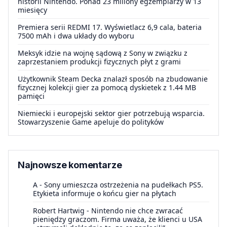
historii Nintendo. Ponad 23 miliony egzemplarzy w 13
miesięcy
Premiera serii REDMI 17. Wyświetlacz 6,9 cala, bateria
7500 mAh i dwa układy do wyboru
Meksyk idzie na wojnę sądową z Sony w związku z
zaprzestaniem produkcji fizycznych płyt z grami
Użytkownik Steam Decka znalazł sposób na zbudowanie
fizycznej kolekcji gier za pomocą dyskietek z 1.44 MB
pamięci
Niemiecki i europejski sektor gier potrzebują wsparcia.
Stowarzyszenie Game apeluje do polityków
Najnowsze komentarze
A
-
Sony umieszcza ostrzeżenia na pudełkach PS5.
Etykieta informuje o końcu gier na płytach
Robert Hartwig
-
Nintendo nie chce zwracać
pieniędzy graczom. Firma uważa, że klienci u USA