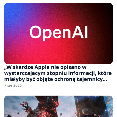
„W skardze Apple nie opisano w
wystarczającym stopniu informacji, które
miałyby być objęte ochroną tajemnicy
handlowej”. OpenAI żąda odrzucenia
7 sie 2026
pozwu