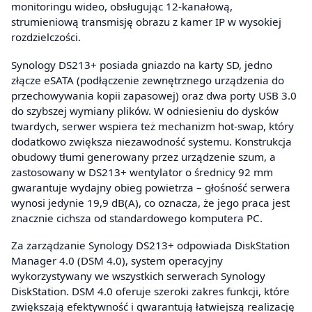
monitoringu wideo, obsługując 12-kanałową,
strumieniową transmisję obrazu z kamer IP w wysokiej
rozdzielczości.
Synology DS213+ posiada gniazdo na karty SD, jedno
złącze eSATA (podłączenie zewnętrznego urządzenia do
przechowywania kopii zapasowej) oraz dwa porty USB 3.0
do szybszej wymiany plików. W odniesieniu do dysków
twardych, serwer wspiera też mechanizm hot-swap, który
dodatkowo zwiększa niezawodność systemu. Konstrukcja
obudowy tłumi generowany przez urządzenie szum, a
zastosowany w DS213+ wentylator o średnicy 92 mm
gwarantuje wydajny obieg powietrza – głośność serwera
wynosi jedynie 19,9 dB(A), co oznacza, że jego praca jest
znacznie cichsza od standardowego komputera PC.
Za zarządzanie Synology DS213+ odpowiada DiskStation
Manager 4.0 (DSM 4.0), system operacyjny
wykorzystywany we wszystkich serwerach Synology
DiskStation. DSM 4.0 oferuje szeroki zakres funkcji, które
zwiększają efektywność i gwarantują łatwiejszą realizację