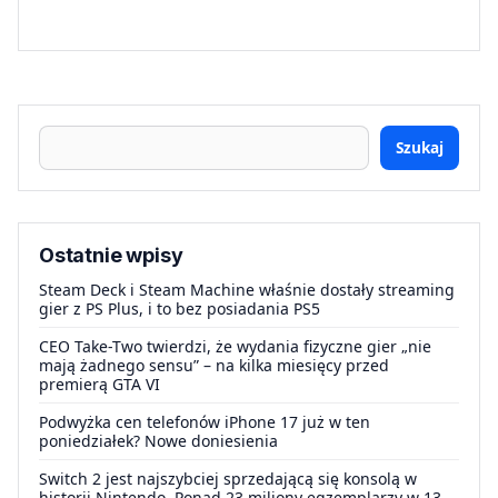
Szukaj
Ostatnie wpisy
Steam Deck i Steam Machine właśnie dostały streaming
gier z PS Plus, i to bez posiadania PS5
CEO Take-Two twierdzi, że wydania fizyczne gier „nie
mają żadnego sensu” – na kilka miesięcy przed
premierą GTA VI
Podwyżka cen telefonów iPhone 17 już w ten
poniedziałek? Nowe doniesienia
Switch 2 jest najszybciej sprzedającą się konsolą w
historii Nintendo. Ponad 23 miliony egzemplarzy w 13