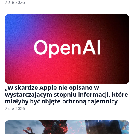
7 sie 2026
„W skardze Apple nie opisano w
wystarczającym stopniu informacji, które
miałyby być objęte ochroną tajemnicy
handlowej”. OpenAI żąda odrzucenia
7 sie 2026
pozwu