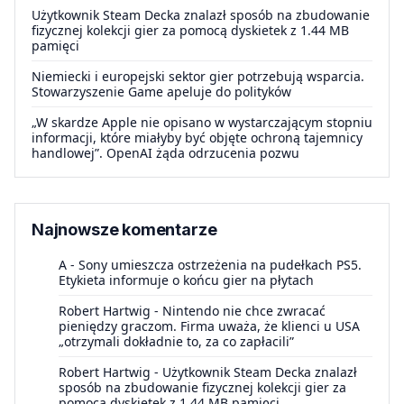
Użytkownik Steam Decka znalazł sposób na zbudowanie
fizycznej kolekcji gier za pomocą dyskietek z 1.44 MB
pamięci
Niemiecki i europejski sektor gier potrzebują wsparcia.
Stowarzyszenie Game apeluje do polityków
„W skardze Apple nie opisano w wystarczającym stopniu
informacji, które miałyby być objęte ochroną tajemnicy
handlowej”. OpenAI żąda odrzucenia pozwu
Najnowsze komentarze
A
-
Sony umieszcza ostrzeżenia na pudełkach PS5.
Etykieta informuje o końcu gier na płytach
Robert Hartwig
-
Nintendo nie chce zwracać
pieniędzy graczom. Firma uważa, że klienci u USA
„otrzymali dokładnie to, za co zapłacili”
Robert Hartwig
-
Użytkownik Steam Decka znalazł
sposób na zbudowanie fizycznej kolekcji gier za
pomocą dyskietek z 1.44 MB pamięci