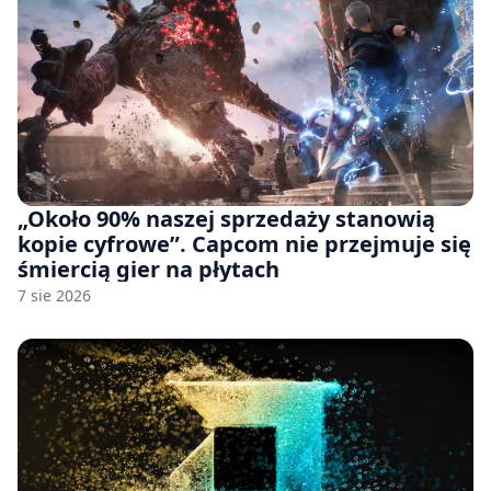
„Około 90% naszej sprzedaży stanowią
kopie cyfrowe”. Capcom nie przejmuje się
śmiercią gier na płytach
7 sie 2026