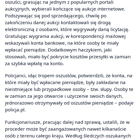
oszuści, grasując na jednym z popularnych portali
aukcyjnych, wybierali kończące się aukcje internetowe.
Podszywając się pod sprzedającego, chwilę po
zakończeniu danej aukcji kontaktowali się drogą
elektroniczną z osobami, które wygrywały daną licytację.
Gratulując wygrania aukcji, w korespondencji mailowej
wskazywali konta bankowe, na które osoby te miały
wpłacać pieniądze. Dodatkowym haczykiem, jaki
stosowali, miało być pokrycie kosztów przesyłki w zamian
za szybka wpłatę na konto.
Policjanci, idąc tropem oszustów, potwierdzili, że konta, na
które miały być wpłacane pieniądze, były zakładane na
nieistniejące lub przypadkowe osoby – tzw. słupy. Osoby te
w zamian za jego otwarcie i użyczenie swoich danych,
jednorazowo otrzymywały od oszustów pieniądze – podaje
policja.pl.
Funkcjonariusze, pracując dalej nad sprawą, ustalili, że w
proceder może być zaangażowanych nawet kilkanaście
osób z terenu całego kraju. Według śledczych oszukanych