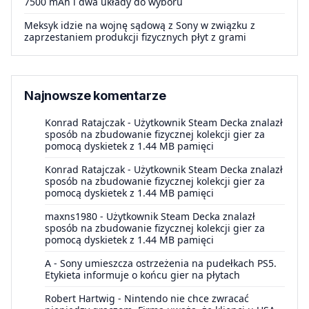
7500 mAh i dwa układy do wyboru
Meksyk idzie na wojnę sądową z Sony w związku z
zaprzestaniem produkcji fizycznych płyt z grami
Najnowsze komentarze
Konrad Ratajczak
-
Użytkownik Steam Decka znalazł
sposób na zbudowanie fizycznej kolekcji gier za
pomocą dyskietek z 1.44 MB pamięci
Konrad Ratajczak
-
Użytkownik Steam Decka znalazł
sposób na zbudowanie fizycznej kolekcji gier za
pomocą dyskietek z 1.44 MB pamięci
maxns1980
-
Użytkownik Steam Decka znalazł
sposób na zbudowanie fizycznej kolekcji gier za
pomocą dyskietek z 1.44 MB pamięci
A
-
Sony umieszcza ostrzeżenia na pudełkach PS5.
Etykieta informuje o końcu gier na płytach
Robert Hartwig
-
Nintendo nie chce zwracać