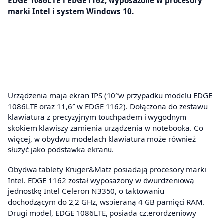
EDGE 1086LTE i EDGE1162, wyposażone w procesory
marki Intel i system Windows 10.
Urządzenia maja ekran IPS (10″w przypadku modelu EDGE
1086LTE oraz 11,6″ w EDGE 1162). Dołączona do zestawu
klawiatura z precyzyjnym touchpadem i wygodnym
skokiem klawiszy zamienia urządzenia w notebooka. Co
więcej, w obydwu modelach klawiatura może również
służyć jako podstawka ekranu.
Obydwa tablety Kruger&Matz posiadają procesory marki
Intel. EDGE 1162 został wyposażony w dwurdzeniową
jednostkę Intel Celeron N3350, o taktowaniu
dochodzącym do 2,2 GHz, wspieraną 4 GB pamięci RAM.
Drugi model, EDGE 1086LTE, posiada czterordzeniowy