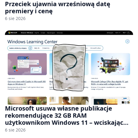
Przeciek ujawnia wrześniową datę
premiery i cenę
6 sie 2026
Microsoft usuwa własne publikacje
rekomendujące 32 GB RAM
użytkownikom Windows 11 – wciskając
nam przy tym komputery z 8 GB RAM po
6 sie 2026
zawyżonych cenach