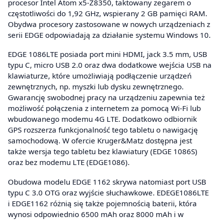
procesor Intel Atom x5-Z8350, taktowany zegarem o
częstotliwości do 1,92 GHz, wspierany 2 GB pamięci RAM.
Obydwa procesory zastosowane w nowych urządzeniach z
serii EDGE odpowiadają za działanie systemu Windows 10.
EDGE 1086LTE posiada port mini HDMI, jack 3.5 mm, USB
typu C, micro USB 2.0 oraz dwa dodatkowe wejścia USB na
klawiaturze, które umożliwiają podłączenie urządzeń
zewnętrznych, np. myszki lub dysku zewnętrznego.
Gwarancję swobodnej pracy na urządzeniu zapewnia też
możliwość połączenia z internetem za pomocą Wi-Fi lub
wbudowanego modemu 4G LTE. Dodatkowo odbiornik
GPS rozszerza funkcjonalność tego tabletu o nawigację
samochodową. W ofercie Kruger&Matz dostępna jest
także wersja tego tabletu bez klawiatury (EDGE 1086S)
oraz bez modemu LTE (EDGE1086).
Obudowa modelu EDGE 1162 skrywa natomiast port USB
typu C 3.0 OTG oraz wyjście słuchawkowe. EDEGE1086LTE
i EDGE1162 różnią się także pojemnością baterii, która
wynosi odpowiednio 6500 mAh oraz 8000 mAh i w