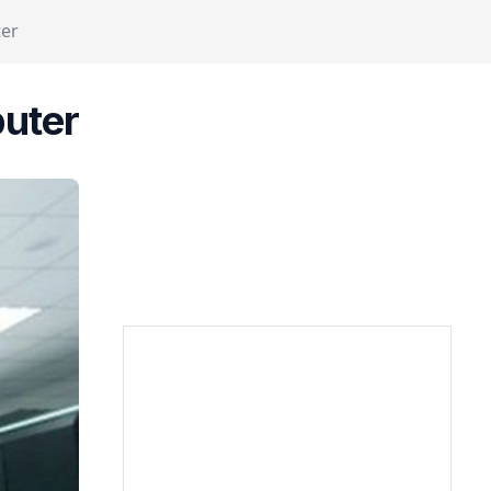
ter
puter