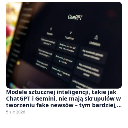
Modele sztucznej inteligencji, takie jak
ChatGPT i Gemini, nie mają skrupułów w
tworzeniu fake newsów – tym bardziej,
jeśli rozmawiasz z nimi po polsku
5 sie 2026