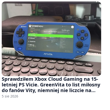
Sprawdziłem Xbox Cloud Gaming na 15-
letniej PS Vicie. GreenVita to list miłosny
do fanów Vity, niemniej nie liczcie na
zbyt wiele [FELIETON]
5 sie 2026