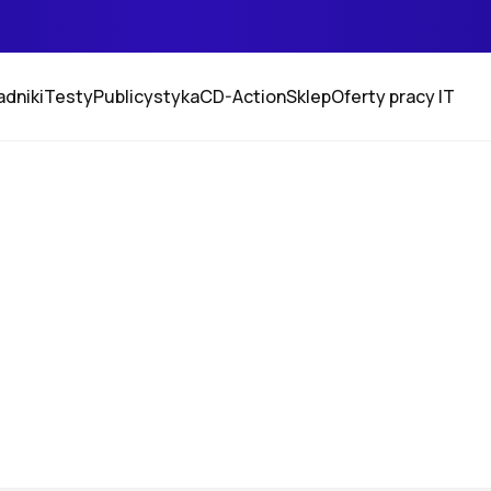
adniki
Testy
Publicystyka
CD-Action
Sklep
Oferty pracy IT