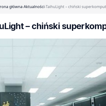
trona główna
›
Aktualności
›
TaihuLight – chiński superkompu
uLight – chiński superkom