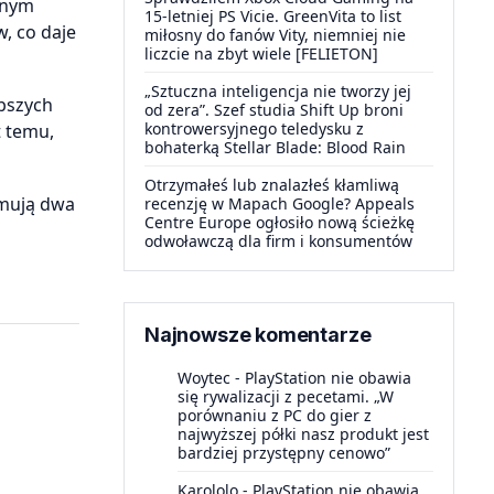
anym
15-letniej PS Vicie. GreenVita to list
, co daje
miłosny do fanów Vity, niemniej nie
liczcie na zbyt wiele [FELIETON]
„Sztuczna inteligencja nie tworzy jej
ybszych
od zera”. Szef studia Shift Up broni
kontrowersyjnego teledysku z
t temu,
bohaterką Stellar Blade: Blood Rain
Otrzymałeś lub znalazłeś kłamliwą
jmują dwa
recenzję w Mapach Google? Appeals
Centre Europe ogłosiło nową ścieżkę
odwoławczą dla firm i konsumentów
Najnowsze komentarze
Woytec
-
PlayStation nie obawia
się rywalizacji z pecetami. „W
porównaniu z PC do gier z
najwyższej półki nasz produkt jest
bardziej przystępny cenowo”
Karololo
-
PlayStation nie obawia