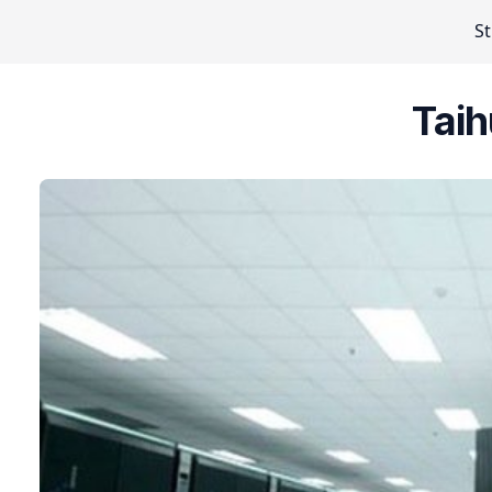
S
Taih