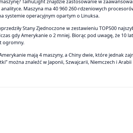
 maszynę? TaihuLight znajdzie zastosowanie w zaawansow
 analityce. Maszyna ma 40 960 260-rdzeniowych procesorów
 na systemie operacyjnym opartym o Linuksa.
wyprzedziły Stany Zjednoczone w zestawieniu TOP500 najsz
zas gdy Amerykanie o 2 mniej. Biorąc pod uwagę, że 10 la
st ogromny.
merykanie mają 4 maszyny, a Chiny dwie, które jednak za
ki” można znaleźć w Japonii, Szwajcarii, Niemczech i Arabii