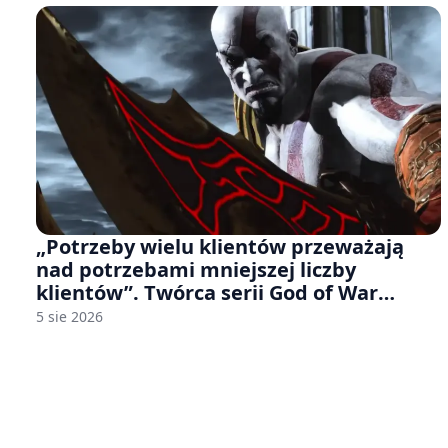
„Potrzeby wielu klientów przeważają
nad potrzebami mniejszej liczby
klientów”. Twórca serii God of War
sugeruje, że rozumie, dlaczego Sony
5 sie 2026
rezygnuje z gier na płytach