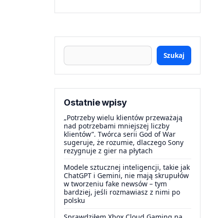
Szukaj
Ostatnie wpisy
„Potrzeby wielu klientów przeważają
nad potrzebami mniejszej liczby
klientów”. Twórca serii God of War
sugeruje, że rozumie, dlaczego Sony
rezygnuje z gier na płytach
Modele sztucznej inteligencji, takie jak
ChatGPT i Gemini, nie mają skrupułów
w tworzeniu fake newsów – tym
bardziej, jeśli rozmawiasz z nimi po
polsku
Sprawdziłem Xbox Cloud Gaming na