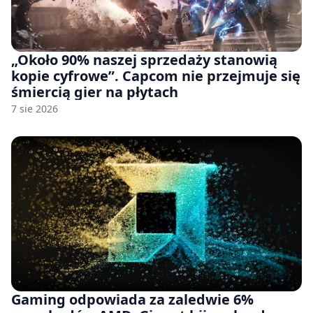
„Około 90% naszej sprzedaży stanowią
kopie cyfrowe”. Capcom nie przejmuje się
śmiercią gier na płytach
7 sie 2026
Gaming odpowiada za zaledwie 6%