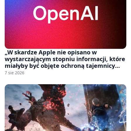
„W skardze Apple nie opisano w
wystarczającym stopniu informacji, które
miałyby być objęte ochroną tajemnicy
handlowej”. OpenAI żąda odrzucenia
7 sie 2026
pozwu