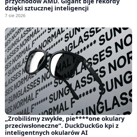
przychodów AMD. Gigant bije rekordy
dzięki sztucznej inteligencji
7 sie 2026
„Zrobiliśmy zwykłe, pie****one okulary
przeciwsłoneczne”. DuckDuckGo kpi z
inteligentnych okularów AI