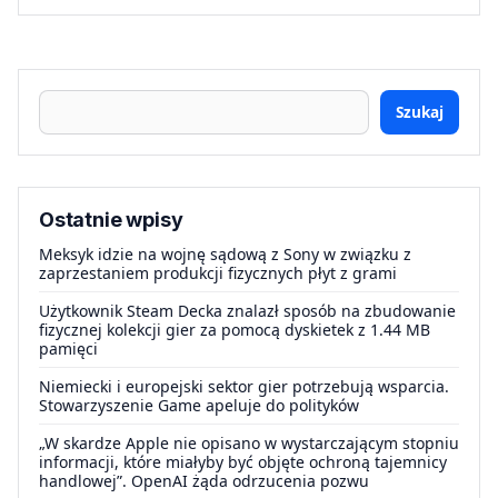
Szukaj
Ostatnie wpisy
Meksyk idzie na wojnę sądową z Sony w związku z
zaprzestaniem produkcji fizycznych płyt z grami
Użytkownik Steam Decka znalazł sposób na zbudowanie
fizycznej kolekcji gier za pomocą dyskietek z 1.44 MB
pamięci
Niemiecki i europejski sektor gier potrzebują wsparcia.
Stowarzyszenie Game apeluje do polityków
„W skardze Apple nie opisano w wystarczającym stopniu
informacji, które miałyby być objęte ochroną tajemnicy
handlowej”. OpenAI żąda odrzucenia pozwu