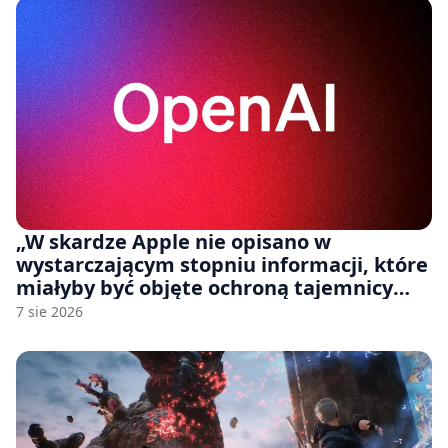
„W skardze Apple nie opisano w
wystarczającym stopniu informacji, które
miałyby być objęte ochroną tajemnicy
handlowej”. OpenAI żąda odrzucenia
7 sie 2026
pozwu