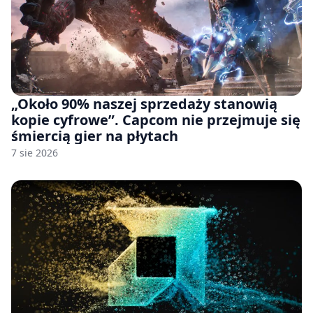
„Około 90% naszej sprzedaży stanowią
kopie cyfrowe”. Capcom nie przejmuje się
śmiercią gier na płytach
7 sie 2026