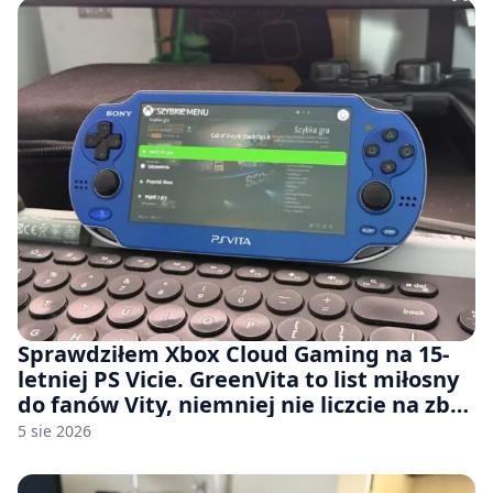
Sprawdziłem Xbox Cloud Gaming na 15-
letniej PS Vicie. GreenVita to list miłosny
do fanów Vity, niemniej nie liczcie na zbyt
wiele [FELIETON]
5 sie 2026