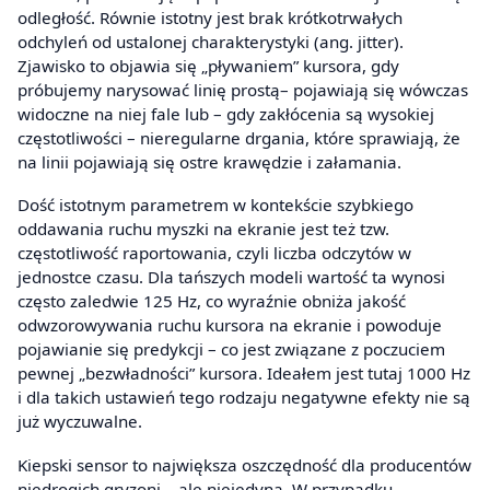
odległość. Równie istotny jest brak krótkotrwałych
odchyleń od ustalonej charakterystyki (ang. jitter).
Zjawisko to objawia się „pływaniem” kursora, gdy
próbujemy narysować linię prostą– pojawiają się wówczas
widoczne na niej fale lub – gdy zakłócenia są wysokiej
częstotliwości – nieregularne drgania, które sprawiają, że
na linii pojawiają się ostre krawędzie i załamania.
Dość istotnym parametrem w kontekście szybkiego
oddawania ruchu myszki na ekranie jest też tzw.
częstotliwość raportowania, czyli liczba odczytów w
jednostce czasu. Dla tańszych modeli wartość ta wynosi
często zaledwie 125 Hz, co wyraźnie obniża jakość
odwzorowywania ruchu kursora na ekranie i powoduje
pojawianie się predykcji – co jest związane z poczuciem
pewnej „bezwładności” kursora. Ideałem jest tutaj 1000 Hz
i dla takich ustawień tego rodzaju negatywne efekty nie są
już wyczuwalne.
Kiepski sensor to największa oszczędność dla producentów
niedrogich gryzoni – ale niejedyna. W przypadku