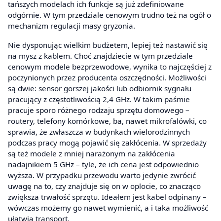
tańszych modelach ich funkcje są już zdefiniowane
odgórnie. W tym przedziale cenowym trudno też na ogół o
mechanizm regulacji masy gryzonia.
Nie dysponując wielkim budżetem, lepiej też nastawić się
na mysz z kablem. Choć znajdziecie w tym przedziale
cenowym modele bezprzewodowe, wynika to najczęściej z
poczynionych przez producenta oszczędności. Możliwości
są dwie: sensor gorszej jakości lub odbiornik sygnału
pracujący z częstotliwością 2,4 GHz. W takim paśmie
pracuje sporo różnego rodzaju sprzętu domowego –
routery, telefony komórkowe, ba, nawet mikrofalówki, co
sprawia, że zwłaszcza w budynkach wielorodzinnych
podczas pracy mogą pojawić się zakłócenia. W sprzedaży
są też modele z mniej narażonym na zakłócenia
nadajnikiem 5 GHz – tyle, że ich cena jest odpowiednio
wyższa. W przypadku przewodu warto jedynie zwrócić
uwagę na to, czy znajduje się on w oplocie, co znacząco
zwiększa trwałość sprzętu. Ideałem jest kabel odpinany –
wówczas możemy go nawet wymienić, a i taka możliwość
ułatwia transport.