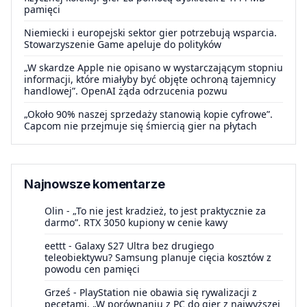
pamięci
Niemiecki i europejski sektor gier potrzebują wsparcia.
Stowarzyszenie Game apeluje do polityków
„W skardze Apple nie opisano w wystarczającym stopniu
informacji, które miałyby być objęte ochroną tajemnicy
handlowej”. OpenAI żąda odrzucenia pozwu
„Około 90% naszej sprzedaży stanowią kopie cyfrowe”.
Capcom nie przejmuje się śmiercią gier na płytach
Najnowsze komentarze
Olin
-
„To nie jest kradzież, to jest praktycznie za
darmo”. RTX 3050 kupiony w cenie kawy
eettt
-
Galaxy S27 Ultra bez drugiego
teleobiektywu? Samsung planuje cięcia kosztów z
powodu cen pamięci
Grześ
-
PlayStation nie obawia się rywalizacji z
pecetami. „W porównaniu z PC do gier z najwyższej