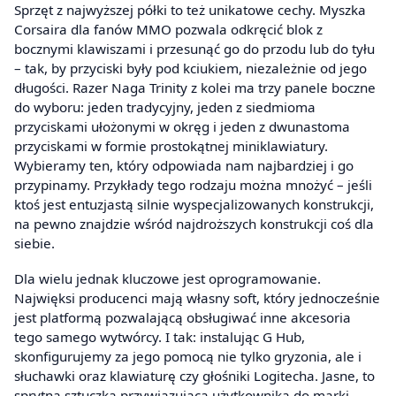
Sprzęt z najwyższej półki to też unikatowe cechy. Myszka
Corsaira dla fanów MMO pozwala odkręcić blok z
bocznymi klawiszami i przesunąć go do przodu lub do tyłu
– tak, by przyciski były pod kciukiem, niezależnie od jego
długości. Razer Naga Trinity z kolei ma trzy panele boczne
do wyboru: jeden tradycyjny, jeden z siedmioma
przyciskami ułożonymi w okręg i jeden z dwunastoma
przyciskami w formie prostokątnej miniklawiatury.
Wybieramy ten, który odpowiada nam najbardziej i go
przypinamy. Przykłady tego rodzaju można mnożyć – jeśli
ktoś jest entuzjastą silnie wyspecjalizowanych konstrukcji,
na pewno znajdzie wśród najdroższych konstrukcji coś dla
siebie.
Dla wielu jednak kluczowe jest oprogramowanie.
Najwięksi producenci mają własny soft, który jednocześnie
jest platformą pozwalającą obsługiwać inne akcesoria
tego samego wytwórcy. I tak: instalując G Hub,
skonfigurujemy za jego pomocą nie tylko gryzonia, ale i
słuchawki oraz klawiaturę czy głośniki Logitecha. Jasne, to
sprytna sztuczka przywiązująca użytkownika do marki –