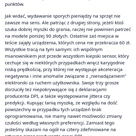
punktów.
Jak widać, wydawanie sporych pieniędzy na sprzęt nie
zawsze ma sens. Ale patrząc z drugiej strony, jeżeli ktoś
szuka dobrej myszki do grania, raczej nie powinien patrzeć
na modele poniżej 90 złotych. Ostatnie zaś miejsca w
teście zajęły urządzenia, których cena nie przekracza 60 zł.
Wszystkie tracą na tym samym: ich wspólnym
mianownikiem jest przede wszystkim kiepski sensor, który
cechuje się w niektórych przypadkach wręcz karygodnie
niską prędkością, przy której nie występuje akceleracja
negatywna i inne anomalie związane z „nienadążaniem”
elektroniki za ruchem użytkownika. Swoje trzy grosze
dorzuciły też niepokrywające się z deklaracjami
producenta DPI, a także występowanie jittera czy
predykcji. Kupując tanią myszkę, ze względu na dość
powszechny w przypadku tych urządzeń brak
oprogramowania, nie mamy nawet możliwości zmiany
czułości według własnych preferencji. Zamiast tego
jesteśmy skazani na ogół na cztery zdefiniowane na