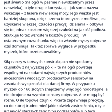
jest światło (na ogół w paśmie niewidzialnym przez
człowieka), o tyle drugie korzystają – jak sama nazwa
wskazuje – z lasera niewielkiej mocy. Jego wiązka jest
bardziej skupiona, dzięki czemu teoretycznie możliwe jest
uzyskanie większej czułości i precyzji działania – odbywa
się to jednak kosztem większej czułości na jakość podłoża.
Skutkuje to też wzrostem kosztów produkcji. W
ostatecznym rozrachunku więc to właśnie myszy optyczne
dziś dominują. Tak też sprawa wygląda w przypadku
myszek, które przetestowaliśmy.
Siłą rzeczy w tańszych konstrukcjach nie spotkamy
czujników z najwyższej półki – te na ogół powstają
wspólnymi nakładami największych producentów
akcesoriów i wiodących producentów sensorów na
zasadach wyłączności dla danej firmy. W przypadku
myszek do 160 złotych znajdziemy więc ogólnodostępne, a
nie skrojone na wymiar sensory optyczne. A te mogą być
różne. O ile topowe czujniki Pixarta zapewniają precyzję,
co do której trudno mieć jakiekolwiek zastrzeżenia, o tyle
już jakość starszych tego typu podzespołów lub tych