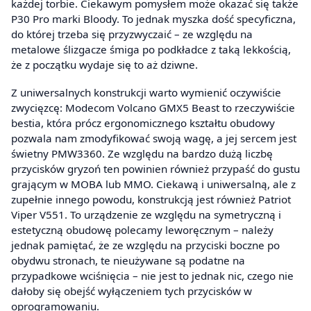
każdej torbie. Ciekawym pomysłem może okazać się także
P30 Pro marki Bloody. To jednak myszka dość specyficzna,
do której trzeba się przyzwyczaić – ze względu na
metalowe ślizgacze śmiga po podkładce z taką lekkością,
że z początku wydaje się to aż dziwne.
Z uniwersalnych konstrukcji warto wymienić oczywiście
zwycięzcę: Modecom Volcano GMX5 Beast to rzeczywiście
bestia, która prócz ergonomicznego kształtu obudowy
pozwala nam zmodyfikować swoją wagę, a jej sercem jest
świetny PMW3360. Ze względu na bardzo dużą liczbę
przycisków gryzoń ten powinien również przypaść do gustu
grającym w MOBA lub MMO. Ciekawą i uniwersalną, ale z
zupełnie innego powodu, konstrukcją jest również Patriot
Viper V551. To urządzenie ze względu na symetryczną i
estetyczną obudowę polecamy leworęcznym – należy
jednak pamiętać, że ze względu na przyciski boczne po
obydwu stronach, te nieużywane są podatne na
przypadkowe wciśnięcia – nie jest to jednak nic, czego nie
dałoby się obejść wyłączeniem tych przycisków w
oprogramowaniu.