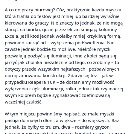
A co do pracy biurowej? Cóż, praktycznie każda myszka,
która trafiła do testów jest mniej lub bardziej wyraźnie
kierowana do graczy. Nie znaczy to jednak, że nie mogą
stanąć na biurku, gdzie przez ekran śmigają kolumny
Excela. Jeśli ktoś jednak wolałby mniej krzykliwą formę,
powinien zacząć od… wyłączenia podświetlenia. Nie
zawsze jednak będzie to możliwe. Niektóre myszki
pozwalają pozbyć się iluminacji, inne z kolei będą się
jarzyć jak choinka niezależnie od tego, co zrobimy – to
dotyczy przede wszystkim najtańszych i pozbawionych
oprogramowania konstrukcji. Zdarzy się też – jak w
przypadku Reapera 10K – że dostaniemy możliwość
wyłączenia części iluminacji, rolka jednak tak czy inaczej
swym kolorem będzie sygnalizować zdefiniowaną
wcześniej czułość.
W tym miejscu powinniśmy napisać, że małe myszki
pasują do małych dłoni, a większe – do większych. Raz
jednak, że byłby to truizm, dwa – rozmiary gryzoni
niekoniecznie przekładają się na komfort pracy – czasem