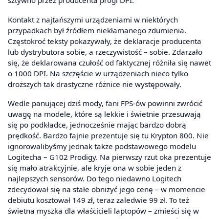
sztywno przez producenta progi DPI.
Kontakt z najtańszymi urządzeniami w niektórych
przypadkach był źródłem niekłamanego zdumienia.
Częstokroć teksty pokazywały, że deklaracje producenta
lub dystrybutora sobie, a rzeczywistość – sobie. Zdarzało
się, że deklarowana czułość od faktycznej różniła się nawet
o 1000 DPI. Na szczęście w urządzeniach nieco tylko
droższych tak drastyczne różnice nie występowały.
Wedle panującej dziś mody, fani FPS-ów powinni zwrócić
uwagę na modele, które są lekkie i świetnie przesuwają
się po podkładce, jednocześnie mając bardzo dobrą
prędkość. Bardzo fajnie prezentuje się tu Krypton 800. Nie
ignorowalibyśmy jednak także podstawowego modelu
Logitecha – G102 Prodigy. Na pierwszy rzut oka prezentuje
się mało atrakcyjnie, ale kryje ona w sobie jeden z
najlepszych sensorów. Do tego niedawno Logitech
zdecydował się na stałe obniżyć jego cenę – w momencie
debiutu kosztował 149 zł, teraz zaledwie 99 zł. To też
świetna myszka dla właścicieli laptopów – zmieści się w