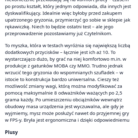
po prostu kształt, który jednym odpowiada, dla innych jest
dyskwalifikujący. Idealnie więc byłoby przed zakupem
upatrzonego gryzonia, przymierzyć go sobie w sklepie jak
rękawiczkę. Niech to będzie ostatni test – ale jego
przeprowadzenie pozostawiamy już Czytelnikom.
To myszka, która w testach wyróżnia się największą liczbą
dodatkowych przycisków – łącznie jest ich aż 10. To
wystarczająco dużo, by grać na niej komfortowo m.in. w
produkcje z gatunków MOBA czy MMO. Trudno jednak
wrzucić tego gryzonia do wspomnianych szufladek – w
istocie to konstrukcja bardzo uniwersalna. Cieszy też
możliwość zmiany wagi, którą można modyfikować za
pomocą maksymalnie 8 odważników ważących po 2,5
grama każdy. Po umieszczeniu obciążników wewnątrz
obudowy masa urządzenia jest wyczuwalna, ale gdy je
wyjmiemy, mysz może posłużyć nawet do przyjemnej gry
w FPS-y. Bryła jest ergonomiczna i dzięki odpowiedniemu
Plusy