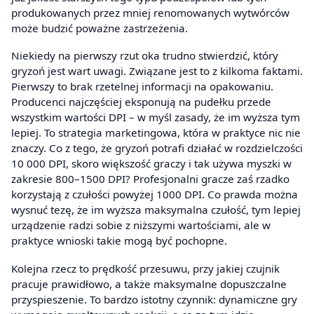
produkowanych przez mniej renomowanych wytwórców
może budzić poważne zastrzeżenia.
Niekiedy na pierwszy rzut oka trudno stwierdzić, który
gryzoń jest wart uwagi. Związane jest to z kilkoma faktami.
Pierwszy to brak rzetelnej informacji na opakowaniu.
Producenci najczęściej eksponują na pudełku przede
wszystkim wartości DPI – w myśl zasady, że im wyższa tym
lepiej. To strategia marketingowa, która w praktyce nic nie
znaczy. Co z tego, że gryzoń potrafi działać w rozdzielczości
10 000 DPI, skoro większość graczy i tak używa myszki w
zakresie 800–1500 DPI? Profesjonalni gracze zaś rzadko
korzystają z czułości powyżej 1000 DPI. Co prawda można
wysnuć tezę, że im wyższa maksymalna czułość, tym lepiej
urządzenie radzi sobie z niższymi wartościami, ale w
praktyce wnioski takie mogą być pochopne.
Kolejna rzecz to prędkość przesuwu, przy jakiej czujnik
pracuje prawidłowo, a także maksymalne dopuszczalne
przyspieszenie. To bardzo istotny czynnik: dynamiczne gry