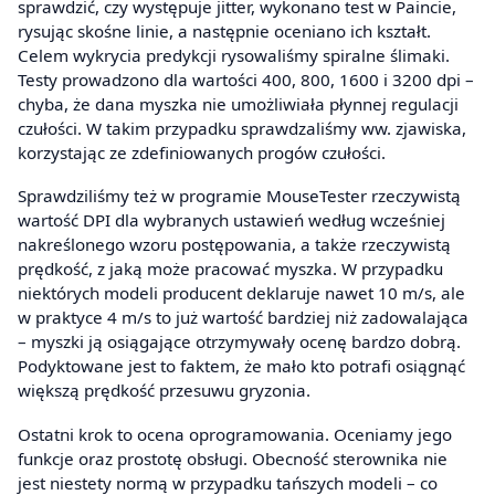
sprawdzić, czy występuje jitter, wykonano test w Paincie,
rysując skośne linie, a następnie oceniano ich kształt.
Celem wykrycia predykcji rysowaliśmy spiralne ślimaki.
Testy prowadzono dla wartości 400, 800, 1600 i 3200 dpi –
chyba, że dana myszka nie umożliwiała płynnej regulacji
czułości. W takim przypadku sprawdzaliśmy ww. zjawiska,
korzystając ze zdefiniowanych progów czułości.
Sprawdziliśmy też w programie MouseTester rzeczywistą
wartość DPI dla wybranych ustawień według wcześniej
nakreślonego wzoru postępowania, a także rzeczywistą
prędkość, z jaką może pracować myszka. W przypadku
niektórych modeli producent deklaruje nawet 10 m/s, ale
w praktyce 4 m/s to już wartość bardziej niż zadowalająca
– myszki ją osiągające otrzymywały ocenę bardzo dobrą.
Podyktowane jest to faktem, że mało kto potrafi osiągnąć
większą prędkość przesuwu gryzonia.
Ostatni krok to ocena oprogramowania. Oceniamy jego
funkcje oraz prostotę obsługi. Obecność sterownika nie
jest niestety normą w przypadku tańszych modeli – co