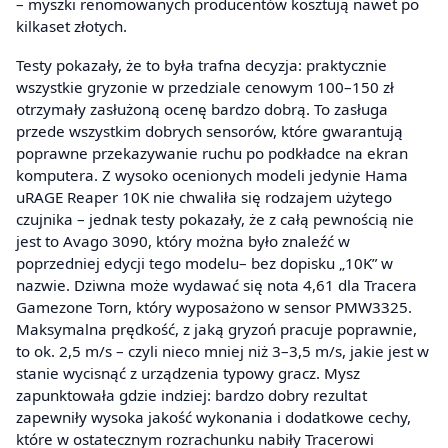
– myszki renomowanych producentów kosztują nawet po
kilkaset złotych.
Testy pokazały, że to była trafna decyzja: praktycznie
wszystkie gryzonie w przedziale cenowym 100–150 zł
otrzymały zasłużoną ocenę bardzo dobrą. To zasługa
przede wszystkim dobrych sensorów, które gwarantują
poprawne przekazywanie ruchu po podkładce na ekran
komputera. Z wysoko ocenionych modeli jedynie Hama
uRAGE Reaper 10K nie chwaliła się rodzajem użytego
czujnika – jednak testy pokazały, że z całą pewnością nie
jest to Avago 3090, który można było znaleźć w
poprzedniej edycji tego modelu– bez dopisku „10K” w
nazwie. Dziwna może wydawać się nota 4,61 dla Tracera
Gamezone Torn, który wyposażono w sensor PMW3325.
Maksymalna prędkość, z jaką gryzoń pracuje poprawnie,
to ok. 2,5 m/s – czyli nieco mniej niż 3–3,5 m/s, jakie jest w
stanie wycisnąć z urządzenia typowy gracz. Mysz
zapunktowała gdzie indziej: bardzo dobry rezultat
zapewniły wysoka jakość wykonania i dodatkowe cechy,
które w ostatecznym rozrachunku nabiły Tracerowi