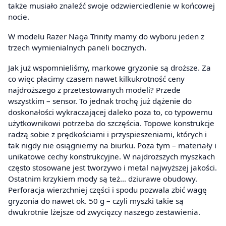
także musiało znaleźć swoje odzwierciedlenie w końcowej
nocie.
W modelu Razer Naga Trinity mamy do wyboru jeden z
trzech wymienialnych paneli bocznych.
Jak już wspomnieliśmy, markowe gryzonie są droższe. Za
co więc płacimy czasem nawet kilkukrotność ceny
najdroższego z przetestowanych modeli? Przede
wszystkim – sensor. To jednak trochę już dążenie do
doskonałości wykraczającej daleko poza to, co typowemu
użytkownikowi potrzeba do szczęścia. Topowe konstrukcje
radzą sobie z prędkościami i przyspieszeniami, których i
tak nigdy nie osiągniemy na biurku. Poza tym – materiały i
unikatowe cechy konstrukcyjne. W najdroższych myszkach
często stosowane jest tworzywo i metal najwyższej jakości.
Ostatnim krzykiem mody są też… dziurawe obudowy.
Perforacja wierzchniej części i spodu pozwala zbić wagę
gryzonia do nawet ok. 50 g – czyli myszki takie są
dwukrotnie lżejsze od zwycięzcy naszego zestawienia.