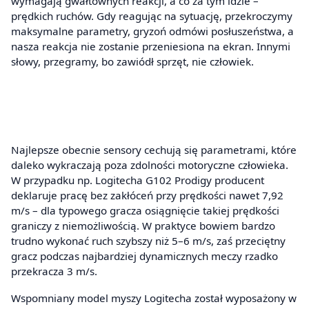
wymagają gwałtownych reakcji, a co za tym idzie –
prędkich ruchów. Gdy reagując na sytuację, przekroczymy
maksymalne parametry, gryzoń odmówi posłuszeństwa, a
nasza reakcja nie zostanie przeniesiona na ekran. Innymi
słowy, przegramy, bo zawiódł sprzęt, nie człowiek.
Najlepsze obecnie sensory cechują się parametrami, które
daleko wykraczają poza zdolności motoryczne człowieka.
W przypadku np. Logitecha G102 Prodigy producent
deklaruje pracę bez zakłóceń przy prędkości nawet 7,92
m/s – dla typowego gracza osiągnięcie takiej prędkości
graniczy z niemożliwością. W praktyce bowiem bardzo
trudno wykonać ruch szybszy niż 5–6 m/s, zaś przeciętny
gracz podczas najbardziej dynamicznych meczy rzadko
przekracza 3 m/s.
Wspomniany model myszy Logitecha został wyposażony w