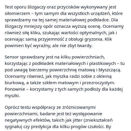
Test oporu ślizgaczy oraz przycisków wykonywany jest
siłomierzem – tym samym dla wszystkich urządzeń, które
sprawdzamy na tej samej materiałowej podkładce. Dla
ślizgaczy mniejszy opór oznacza wyższą ocenę. Oceniamy
również siłę kliku, szukając wartości optymalnych, jak i
oceniając samą przyjemność z obsługi gryzonia. Klik
powinien być wyraźny, ale nie zbyt twardy.
Sensor sprawdzany jest na kilku powierzchniach,
korzystając z podkładek materiałowych i plastikowych – tu
pod uwagę bierzemy powierzchnię matową i błyszczącą.
Oceniamy również, jak myszka radzi sobie z okleiną
biurkową, a także szkłem matowym i przezroczystym.
Ponownie – korzystamy z tych samych podłoży dla każdej
myszki.
Oprócz testu współpracy ze zróżnicowanymi
powierzchniami, badane jest też występowanie
negatywnych efektów, takich jak jitter (zniekształceń
sygnału) czy predykcja dla kilku progów czułości. By