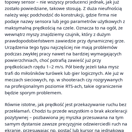
topowy sensor – nie wszyscy producenci jednak, jak już
zostało powiedziane, takowe stosują. Z duża nieufnością
należy więc podchodzić do konstrukcji, gdzie firma nie
podaje nazwy sensora lub jego parametrów użytkowych z
maksymalną prędkością na czele. Oznacza to na ogół, że
wewnątrz myszy znajdziemy czujnik, który z dużym
prawdopodobieństwem zawiedzie przy dynamicznej grze.
Urządzenia tego typu najczęściej nie mają problemów
podczas zwykłej pracy nawet na bardziej wymagających
powierzchniach, choć potrafią zawieść już przy
prędkościach rzędu 1–2 m/s. Pół biedy jeżeli taka mysz
trafi do miłośników turówek lub gier logicznych. Ale już w
meczach sieciowych, np. w shooterach czy rozgrywanych
na profesjonalnym poziomie RTS-ach, takie ograniczenie
będzie sporym problemem.
Równie istotne, jak prędkość jest przekazywanie ruchu bez
przekłamań. Chodzi tu przede wszystkim o brak akceleracji
pozytywnej – pozbawiona jej myszka przesuwana na tym
samym dystansie zawsze precyzyjnie odzwierciedli ruch na
ekranie, przesuwając np. postać lub kursor na jednakową