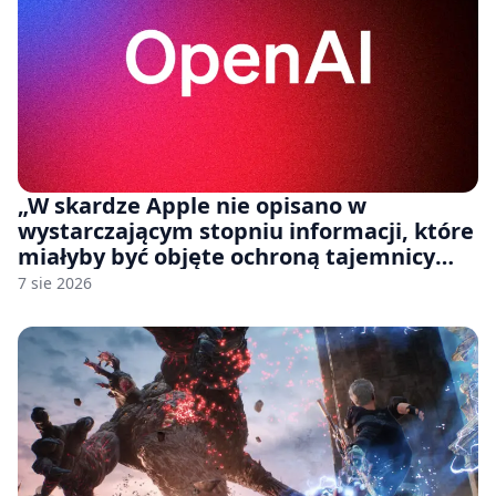
„W skardze Apple nie opisano w
wystarczającym stopniu informacji, które
miałyby być objęte ochroną tajemnicy
handlowej”. OpenAI żąda odrzucenia
7 sie 2026
pozwu