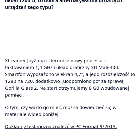
około 1200 zł, to dobra alternatywa dla droższych
urządzeń tego typu?
Xtreamer JoyZ ma czterordzeniowy procesor z
taktowaniem 1,4 GHz i układ graficzny 3D Mali-400.
Smartfon wyposażono w ekran 4,7″, a jego rozdzielczość to
1280 na 720, dodatkowo „uodporniono go” za sprawą
Gorilla Glass 2. Na start otrzymujemy 8 GB wbudowanej
pamięci.
O tym, czy warto go mieć, można dowiedzieć się w
materiale wideo poniżej:
Dokładny test można znaleźć w PC Format 9/2013.