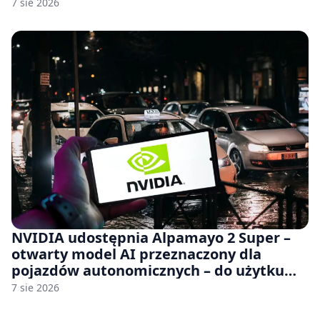
japońskich gier i anime
7 sie 2026
NVIDIA udostępnia Alpamayo 2 Super –
otwarty model AI przeznaczony dla
pojazdów autonomicznych – do użytku
komercyjnego
7 sie 2026