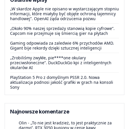
„W skardze Apple nie opisano w wystarczającym stopniu
informacji, które miałyby być objęte ochroną tajemnicy
handlowej”. OpenAI żąda odrzucenia pozwu
„Około 90% naszej sprzedaży stanowią kopie cyfrowe”.
Capcom nie przejmuje się śmiercią gier na płytach
Gaming odpowiada za zaledwie 6% przychodów AMD.
Gigant bije rekordy dzięki sztucznej inteligencji
„Zrobiliśmy zwykłe, pie****one okulary
przeciwsłoneczne”. DuckDuckGo kpi z inteligentnych
okularów AI
PlayStation 5 Pro z domyślnym PSSR 2.0. Nowa
aktualizacja podnosi jakość grafiki w grach na konsoli
Sony
Najnowsze komentarze
Olin
-
„To nie jest kradzież, to jest praktycznie za
darmo”. RTX 3050 kupiony w cenie kawy