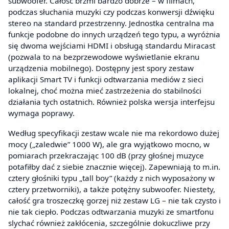
subwoofer. Całość brzmi bardzo dobrze – w filmach,
podczas słuchania muzyki czy podczas konwersji dźwięku
stereo na standard przestrzenny. Jednostka centralna ma
funkcje podobne do innych urządzeń tego typu, a wyróżnia
się dwoma wejściami HDMI i obsługą standardu Miracast
(pozwala to na bezprzewodowe wyświetlanie ekranu
urządzenia mobilnego). Dostępny jest spory zestaw
aplikacji Smart TV i funkcji odtwarzania mediów z sieci
lokalnej, choć można mieć zastrzeżenia do stabilności
działania tych ostatnich. Również polska wersja interfejsu
wymaga poprawy.
Według specyfikacji zestaw wcale nie ma rekordowo dużej
mocy („zaledwie” 1000 W), ale gra wyjątkowo mocno, w
pomiarach przekraczając 100 dB (przy głośnej muzyce
potafiłby dać z siebie znacznie więcej). Zapewniają to m.in.
cztery głośniki typu „tall boy” (każdy z nich wyposażony w
cztery przetworniki), a także potężny subwoofer. Niestety,
całość gra troszeczkę gorzej niż zestaw LG – nie tak czysto i
nie tak ciepło. Podczas odtwarzania muzyki ze smartfonu
slychać również zakłócenia, szczególnie dokuczliwe przy