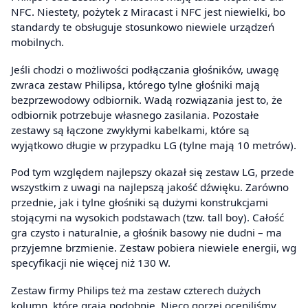
NFC. Niestety, pożytek z Miracast i NFC jest niewielki, bo
standardy te obsługuje stosunkowo niewiele urządzeń
mobilnych.
Jeśli chodzi o możliwości podłączania głośników, uwagę
zwraca zestaw Philipsa, którego tylne głośniki mają
bezprzewodowy odbiornik. Wadą rozwiązania jest to, że
odbiornik potrzebuje własnego zasilania. Pozostałe
zestawy są łączone zwykłymi kabelkami, które są
wyjątkowo długie w przypadku LG (tylne mają 10 metrów).
Pod tym względem najlepszy okazał się zestaw LG, przede
wszystkim z uwagi na najlepszą jakość dźwięku. Zarówno
przednie, jak i tylne głośniki są dużymi konstrukcjami
stojącymi na wysokich podstawach (tzw. tall boy). Całość
gra czysto i naturalnie, a głośnik basowy nie dudni – ma
przyjemne brzmienie. Zestaw pobiera niewiele energii, wg
specyfikacji nie więcej niż 130 W.
Zestaw firmy Philips też ma zestaw czterech dużych
kolumn, które grają podobnie. Nieco gorzej oceniliśmy