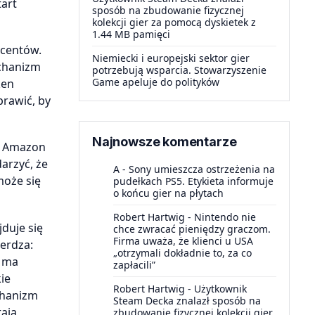
tart
sposób na zbudowanie fizycznej
kolekcji gier za pomocą dyskietek z
1.44 MB pamięci
 centów.
Niemiecki i europejski sektor gier
echanizm
potrzebują wsparcia. Stowarzyszenie
Game apeluje do polityków
ken
rawić, by
Najnowsze komentarze
ów Amazon
darzyć, że
A
-
Sony umieszcza ostrzeżenia na
może się
pudełkach PS5. Etykieta informuje
o końcu gier na płytach
Robert Hartwig
-
Nintendo nie
duje się
chce zwracać pieniędzy graczom.
Firma uważa, że klienci u USA
erdza:
„otrzymali dokładnie to, za co
y ma
zapłacili”
ie
Robert Hartwig
-
Użytkownik
chanizm
Steam Decka znalazł sposób na
tają
zbudowanie fizycznej kolekcji gier