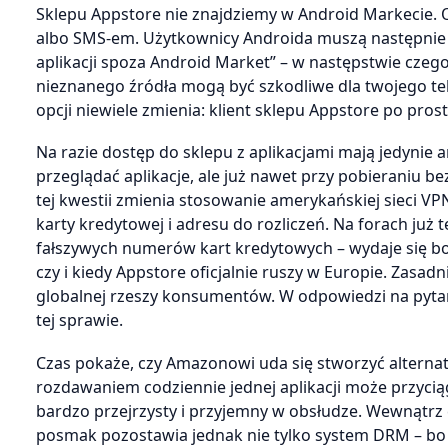
Sklepu Appstore nie znajdziemy w Android Markecie. 
albo SMS-em. Użytkownicy Androida muszą następnie 
aplikacji spoza Android Market” – w następstwie cze
nieznanego źródła mogą być szkodliwe dla twojego tele
opcji niewiele zmienia: klient sklepu Appstore po prost
Na razie dostęp do sklepu z aplikacjami mają jedyni
przeglądać aplikacje, ale już nawet przy pobieraniu 
tej kwestii zmienia stosowanie amerykańskiej sieci V
karty kredytowej i adresu do rozliczeń. Na forach już
fałszywych numerów kart kredytowych – wydaje się bo
czy i kiedy Appstore oficjalnie ruszy w Europie. Zasa
globalnej rzeszy konsumentów. W odpowiedzi na pytan
tej sprawie.
Czas pokaże, czy Amazonowi uda się stworzyć alternat
rozdawaniem codziennie jednej aplikacji może przycią
bardzo przejrzysty i przyjemny w obsłudze. Wewnątrz
posmak pozostawia jednak nie tylko system DRM – bo 