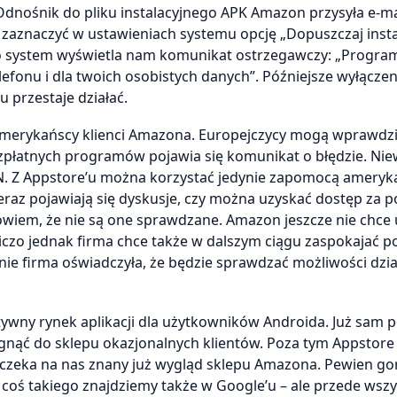
Odnośnik do pliku instalacyjnego APK Amazon przysyła e-m
zaznaczyć w ustawieniach systemu opcję „Dopuszczaj insta
go system wyświetla nam komunikat ostrzegawczy: „Progra
fonu i dla twoich osobistych danych”. Późniejsze wyłączeni
u przestaje działać.
e amerykańscy klienci Amazona. Europejczycy mogą wprawdz
bezpłatnych programów pojawia się komunikat o błędzie. Nie
PN. Z Appstore’u można korzystać jedynie zapomocą ameryk
 teraz pojawiają się dyskusje, czy można uzyskać dostęp za
wiem, że nie są one sprawdzane. Amazon jeszcze nie chce 
dniczo jednak firma chce także w dalszym ciągu zaspokajać p
ie firma oświadczyła, że będzie sprawdzać możliwości dzia
ywny rynek aplikacji dla użytkowników Androida. Już sam 
gnąć do sklepu okazjonalnych klientów. Poza tym Appstore 
 czeka na nas znany już wygląd sklepu Amazona. Pewien go
coś takiego znajdziemy także w Google’u – ale przede wsz