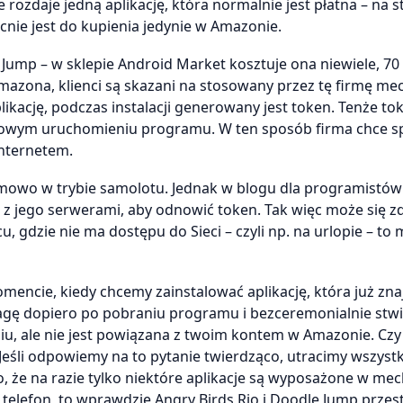
ozdaje jedną aplikację, która normalnie jest płatna – na s
ecnie jest do kupienia jedynie w Amazonie.
ump – w sklepie Android Market kosztuje ona niewiele, 70
 Amazona, klienci są skazani na stosowany przez tę firmę m
ikację, podczas instalacji generowany jest token. Tenże to
wym uruchomieniu programu. W ten sposób firma chce sp
Internetem.
lemowo w trybie samolotu. Jednak w blogu dla programist
ię z jego serwerami, aby odnowić token. Tak więc może się z
, gdzie nie ma dostępu do Sieci – czyli np. na urlopie – to 
encie, kiedy chcemy zainstalować aplikację, która już znaj
agę dopiero po pobraniu programu i bezceremonialnie stwi
niu, ale nie jest powiązana z twoim kontem w Amazonie. Cz
Jeśli odpowiemy na to pytanie twierdząco, utracimy wszystk
 że na razie tylko niektóre aplikacje są wyposażone w me
elefon, to wprawdzie Angry Birds Rio i Doodle Jump przes