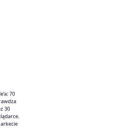
’a: 70
prawdza
ez 30
glądarce.
Markecie