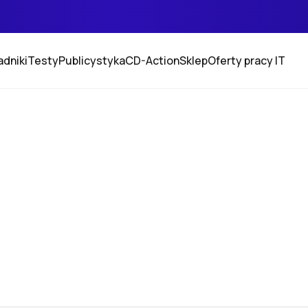
adniki
Testy
Publicystyka
CD-Action
Sklep
Oferty pracy IT