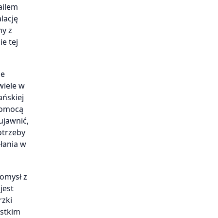
ailem
lację
my z
e tej
ie
wiele w
ańskiej
 pomocą
ujawnić,
otrzeby
łania w
pomysł z
jest
rzki
ystkim