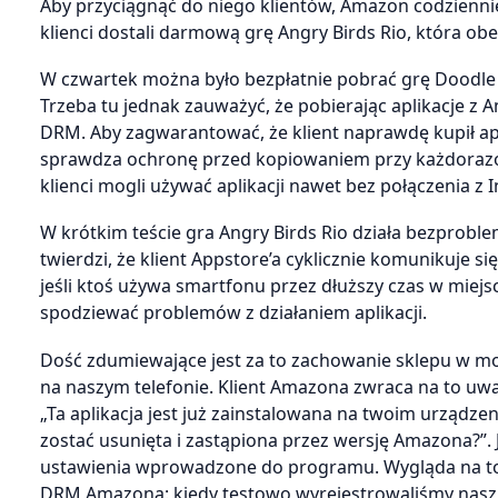
Aby przyciągnąć do niego klientów, Amazon codziennie r
klienci dostali darmową grę Angry Birds Rio, która ob
W czwartek można było bezpłatnie pobrać grę Doodle J
Trzeba tu jednak zauważyć, że pobierając aplikacje z
DRM. Aby zagwarantować, że klient naprawdę kupił apl
sprawdza ochronę przed kopiowaniem przy każdorazo
klienci mogli używać aplikacji nawet bez połączenia z 
W krótkim teście gra Angry Birds Rio działa bezprob
twierdzi, że klient Appstore’a cyklicznie komunikuje s
jeśli ktoś używa smartfonu przez dłuższy czas w miejscu
spodziewać problemów z działaniem aplikacji.
Dość zdumiewające jest za to zachowanie sklepu w mom
na naszym telefonie. Klient Amazona zwraca na to uw
„Ta aplikacja jest już zainstalowana na twoim urządze
zostać usunięta i zastąpiona przez wersję Amazona?”. 
ustawienia wprowadzone do programu. Wygląda na to,
DRM Amazona: kiedy testowo wyrejestrowaliśmy nasz t