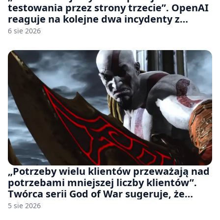
testowania przez strony trzecie”. OpenAI
reaguje na kolejne dwa incydenty z
udziałem autorskich modeli
6 sie 2026
„Potrzeby wielu klientów przeważają nad
potrzebami mniejszej liczby klientów”.
Twórca serii God of War sugeruje, że
rozumie, dlaczego Sony rezygnuje z gier
5 sie 2026
na płytach