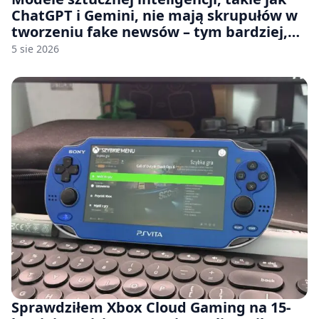
ChatGPT i Gemini, nie mają skrupułów w
tworzeniu fake newsów – tym bardziej,
jeśli rozmawiasz z nimi po polsku
5 sie 2026
Sprawdziłem Xbox Cloud Gaming na 15-