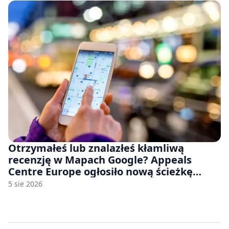
Otrzymałeś lub znalazłeś kłamliwą
recenzję w Mapach Google? Appeals
Centre Europe ogłosiło nową ścieżkę
odwoławczą dla firm i konsumentów
5 sie 2026