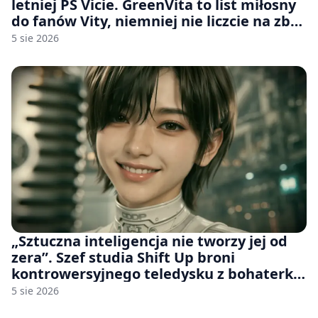
letniej PS Vicie. GreenVita to list miłosny
do fanów Vity, niemniej nie liczcie na zbyt
wiele [FELIETON]
5 sie 2026
„Sztuczna inteligencja nie tworzy jej od
zera”. Szef studia Shift Up broni
kontrowersyjnego teledysku z bohaterką
Stellar Blade: Blood Rain
5 sie 2026