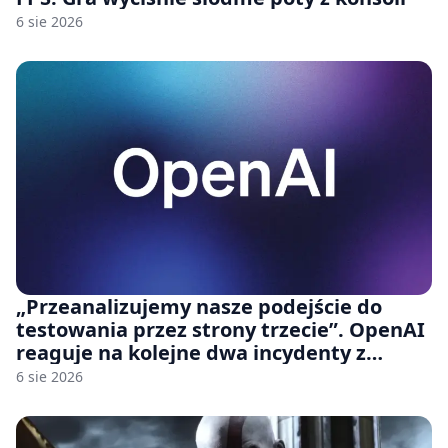
6 sie 2026
„Przeanalizujemy nasze podejście do
testowania przez strony trzecie”. OpenAI
reaguje na kolejne dwa incydenty z
udziałem autorskich modeli
6 sie 2026