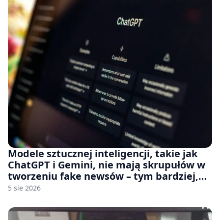
Modele sztucznej inteligencji, takie jak
ChatGPT i Gemini, nie mają skrupułów w
tworzeniu fake newsów – tym bardziej,
jeśli rozmawiasz z nimi po polsku
5 sie 2026