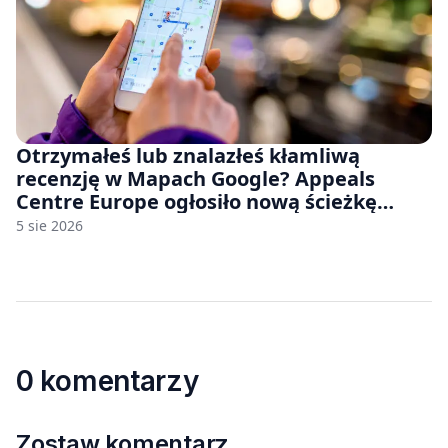
Otrzymałeś lub znalazłeś kłamliwą
recenzję w Mapach Google? Appeals
Centre Europe ogłosiło nową ścieżkę
odwoławczą dla firm i konsumentów
5 sie 2026
0 komentarzy
Zostaw komentarz