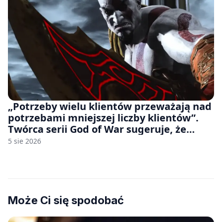
„Potrzeby wielu klientów przeważają nad
potrzebami mniejszej liczby klientów”.
Twórca serii God of War sugeruje, że
rozumie, dlaczego Sony rezygnuje z gier
5 sie 2026
na płytach
Może Ci się spodobać