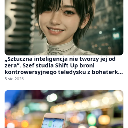
„Sztuczna inteligencja nie tworzy jej od
zera”. Szef studia Shift Up broni
kontrowersyjnego teledysku z bohaterką
Stellar Blade: Blood Rain
5 sie 2026