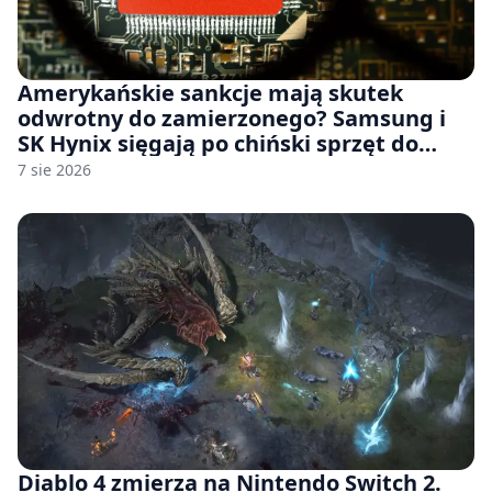
Amerykańskie sankcje mają skutek
odwrotny do zamierzonego? Samsung i
SK Hynix sięgają po chiński sprzęt do
fabryk chipów
7 sie 2026
Diablo 4 zmierza na Nintendo Switch 2.