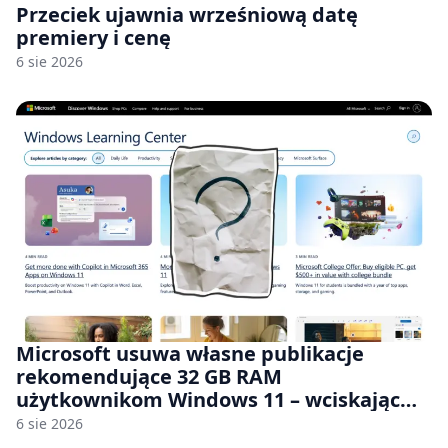
Przeciek ujawnia wrześniową datę
premiery i cenę
6 sie 2026
Microsoft usuwa własne publikacje
rekomendujące 32 GB RAM
użytkownikom Windows 11 – wciskając
nam przy tym komputery z 8 GB RAM po
6 sie 2026
zawyżonych cenach