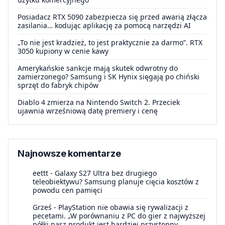
Posiadacz RTX 5090 zabezpiecza się przed awarią złącza
zasilania… kodując aplikację za pomocą narzędzi AI
„To nie jest kradzież, to jest praktycznie za darmo”. RTX
3050 kupiony w cenie kawy
Amerykańskie sankcje mają skutek odwrotny do
zamierzonego? Samsung i SK Hynix sięgają po chiński
sprzęt do fabryk chipów
Diablo 4 zmierza na Nintendo Switch 2. Przeciek
ujawnia wrześniową datę premiery i cenę
Najnowsze komentarze
eettt
-
Galaxy S27 Ultra bez drugiego
teleobiektywu? Samsung planuje cięcia kosztów z
powodu cen pamięci
Grześ
-
PlayStation nie obawia się rywalizacji z
pecetami. „W porównaniu z PC do gier z najwyższej
półki nasz produkt jest bardziej przystępny