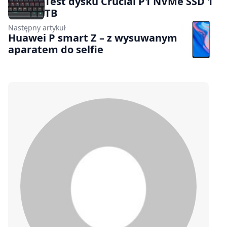
Test dysku Crucial P1 NVMe SSD 1
TB
Następny artykuł
Huawei P smart Z – z wysuwanym
aparatem do selfie