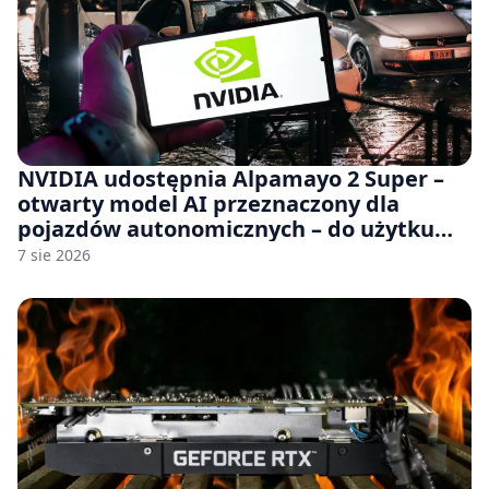
NVIDIA udostępnia Alpamayo 2 Super –
otwarty model AI przeznaczony dla
pojazdów autonomicznych – do użytku
komercyjnego
7 sie 2026