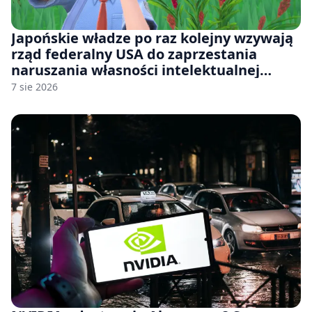
Japońskie władze po raz kolejny wzywają
rząd federalny USA do zaprzestania
naruszania własności intelektualnej
japońskich gier i anime
7 sie 2026