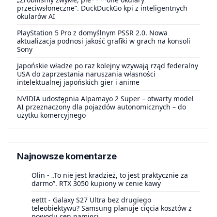
przeciwsłoneczne”. DuckDuckGo kpi z inteligentnych
okularów AI
PlayStation 5 Pro z domyślnym PSSR 2.0. Nowa
aktualizacja podnosi jakość grafiki w grach na konsoli
Sony
Japońskie władze po raz kolejny wzywają rząd federalny
USA do zaprzestania naruszania własności
intelektualnej japońskich gier i anime
NVIDIA udostępnia Alpamayo 2 Super – otwarty model
AI przeznaczony dla pojazdów autonomicznych – do
użytku komercyjnego
Najnowsze komentarze
Olin
-
„To nie jest kradzież, to jest praktycznie za
darmo”. RTX 3050 kupiony w cenie kawy
eettt
-
Galaxy S27 Ultra bez drugiego
teleobiektywu? Samsung planuje cięcia kosztów z
powodu cen pamięci