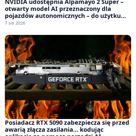
NVIDIA udostępnia Alpamayo 2 Super –
otwarty model AI przeznaczony dla
pojazdów autonomicznych – do użytku
komercyjnego
7 sie 2026
Posiadacz RTX 5090 zabezpiecza się przed
awarią złącza zasilania… kodując