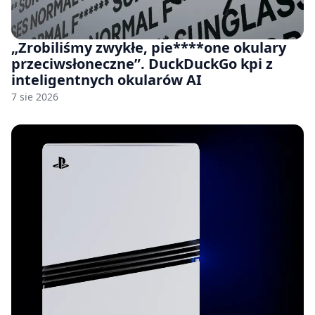
„Zrobiliśmy zwykłe, pie****one okulary
przeciwsłoneczne”. DuckDuckGo kpi z
inteligentnych okularów AI
7 sie 2026