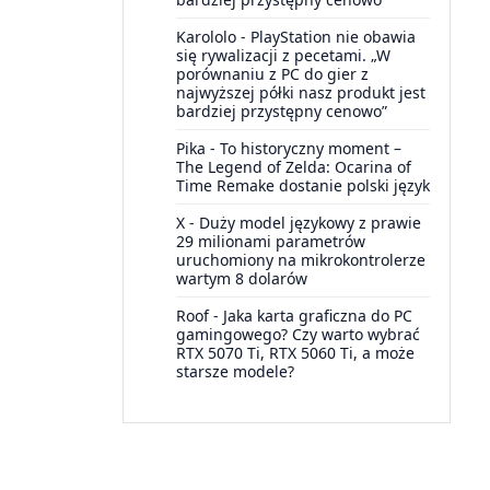
Karololo
-
PlayStation nie obawia
się rywalizacji z pecetami. „W
porównaniu z PC do gier z
najwyższej półki nasz produkt jest
bardziej przystępny cenowo”
Pika
-
To historyczny moment –
The Legend of Zelda: Ocarina of
Time Remake dostanie polski język
X
-
Duży model językowy z prawie
29 milionami parametrów
uruchomiony na mikrokontrolerze
wartym 8 dolarów
Roof
-
Jaka karta graficzna do PC
gamingowego? Czy warto wybrać
RTX 5070 Ti, RTX 5060 Ti, a może
starsze modele?