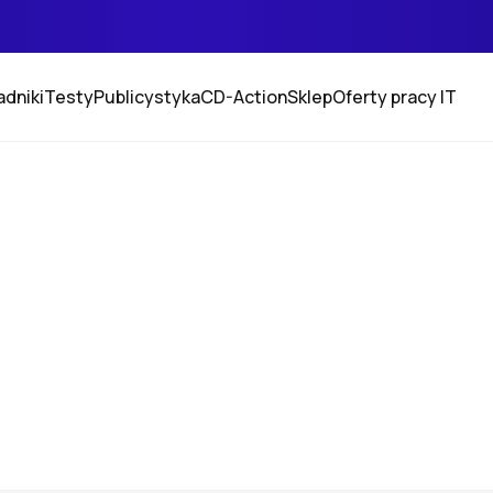
adniki
Testy
Publicystyka
CD-Action
Sklep
Oferty pracy IT