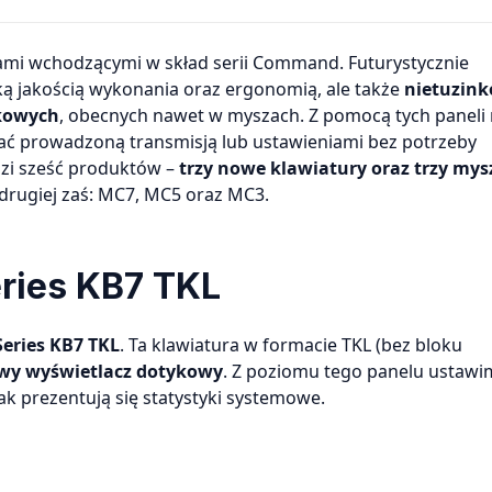
ką jakością wykonania oraz ergonomią, ale także
nietuzin
kowych
, obecnych nawet w myszach. Z pomocą tych panel
zać prowadzoną transmisją lub ustawieniami bez potrzeby
dzi sześć produktów –
trzy nowe klawiatury oraz trzy mys
o drugiej zaś: MC7, MC5 oraz MC3.
ries KB7 TKL
ries KB7 TKL
. Ta klawiatura w formacie TKL (bez bloku
owy wyświetlacz dotykowy
. Z poziomu tego panelu ustawi
ak prezentują się statystyki systemowe.