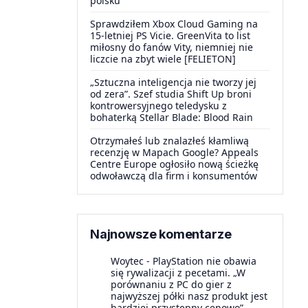
polsku
Sprawdziłem Xbox Cloud Gaming na
15-letniej PS Vicie. GreenVita to list
miłosny do fanów Vity, niemniej nie
liczcie na zbyt wiele [FELIETON]
„Sztuczna inteligencja nie tworzy jej
od zera”. Szef studia Shift Up broni
kontrowersyjnego teledysku z
bohaterką Stellar Blade: Blood Rain
Otrzymałeś lub znalazłeś kłamliwą
recenzję w Mapach Google? Appeals
Centre Europe ogłosiło nową ścieżkę
odwoławczą dla firm i konsumentów
Najnowsze komentarze
Woytec
-
PlayStation nie obawia
się rywalizacji z pecetami. „W
porównaniu z PC do gier z
najwyższej półki nasz produkt jest
bardziej przystępny cenowo”