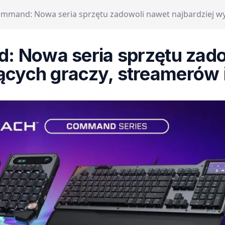
ommand: Nowa seria sprzętu zadowoli nawet najbardziej w
 Nowa seria sprzętu zado
cych graczy, streamerów 