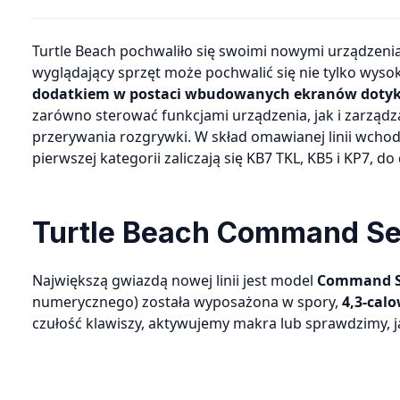
Turtle Beach pochwaliło się swoimi nowymi urządzeniami wchodzącymi w skład serii Command. Futurystycznie
wyglądający sprzęt może pochwalić się nie tylko wyso
dodatkiem w postaci wbudowanych ekranów doty
zarówno sterować funkcjami urządzenia, jak i zarząd
przerywania rozgrywki. W skład omawianej linii wcho
pierwszej kategorii zaliczają się KB7 TKL, KB5 i KP7, d
Turtle Beach Command Se
Największą gwiazdą nowej linii jest model
Command Se
numerycznego) została wyposażona w spory,
4,3-cal
czułość klawiszy, aktywujemy makra lub sprawdzimy, j