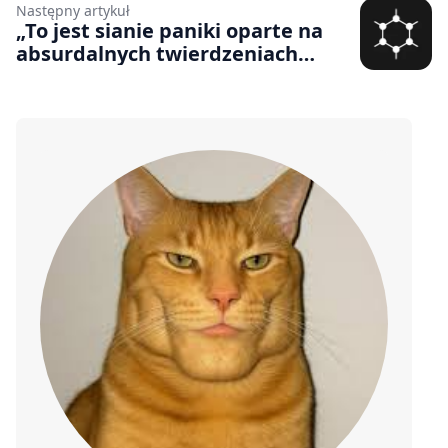
wokół biura Rockstara, aby
Następny artykuł
przewidzieć, kiedy zobaczymy
„To jest sianie paniki oparte na
nowy zwiastun
absurdalnych twierdzeniach
głoszonych przez obsługę klienta”.
Partner PlayStation zgłosił
władzom użytkownika za…
korzystanie z GrapheneOS