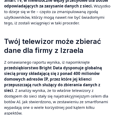
Smart TV, w niewidoczne węzły przesyłowe dla botów
odpowiadających za zasysanie danych z sieci.
Wszystko
to dzieje się w tle – często za zmanipulowaną zgodą
użytkowników, którzy mogą nawet nie być świadomymi
tego, iż zostali wciągnięci w taki proceder.
Twój telewizor może zbierać
dane dla firmy z Izraela
Z omawianego raportu wynika, iż napomknięte
przedsiębiorstwo Bright Data dysponuje globalną
siecią proxy składającą się z ponad 400 milionów
domowych adresów IP, przez które jej klienci
przepuszczają ruch służący do zbierania danych z
sieci
. Z analizy wynika, że to właśnie telewizory z
dostępem do sieci stały się najatrakcyjniejszym celem dla
botów AI. Jak stwierdzono, w zestawieniu ze smartfonami
wypadają one o wiele korzystniej pod kątem kilku
aspektów.