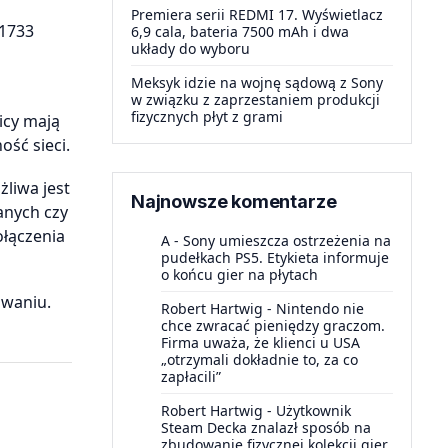
Premiera serii REDMI 17. Wyświetlacz
 1733
6,9 cala, bateria 7500 mAh i dwa
układy do wyboru
Meksyk idzie na wojnę sądową z Sony
w związku z zaprzestaniem produkcji
fizycznych płyt z grami
icy mają
ść sieci.
liwa jest
Najnowsze komentarze
danych czy
ołączenia
A
-
Sony umieszcza ostrzeżenia na
pudełkach PS5. Etykieta informuje
o końcu gier na płytach
owaniu.
Robert Hartwig
-
Nintendo nie
chce zwracać pieniędzy graczom.
Firma uważa, że klienci u USA
„otrzymali dokładnie to, za co
zapłacili”
Robert Hartwig
-
Użytkownik
Steam Decka znalazł sposób na
zbudowanie fizycznej kolekcji gier