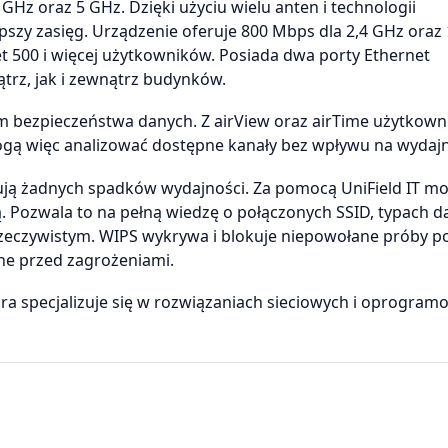
GHz oraz 5 GHz. Dzięki użyciu wielu anten i technologii
szy zasięg. Urządzenie oferuje 800 Mbps dla 2,4 GHz oraz
 500 i więcej użytkowników. Posiada dwa porty Ethernet
rz, jak i zewnątrz budynków.
om bezpieczeństwa danych. Z airView oraz airTime użytkown
Mogą więc analizować dostępne kanały bez wpływu na wydajno
ują żadnych spadków wydajności. Za pomocą UniField IT moż
lną. Pozwala to na pełną wiedzę o połączonych SSID, typach 
rzeczywistym. WIPS wykrywa i blokuje niepowołane próby p
one przed zagrożeniami.
tóra specjalizuje się w rozwiązaniach sieciowych i oprogram