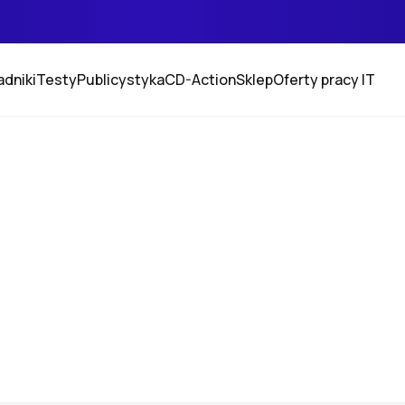
adniki
Testy
Publicystyka
CD-Action
Sklep
Oferty pracy IT