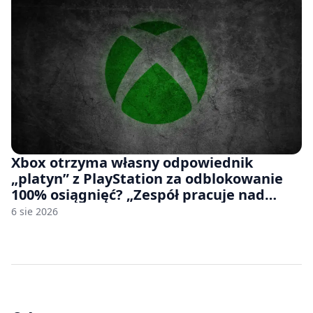
Xbox otrzyma własny odpowiednik
„platyn” z PlayStation za odblokowanie
100% osiągnięć? „Zespół pracuje nad
czymś, co ma się pojawić jeszcze w tym
6 sie 2026
roku”