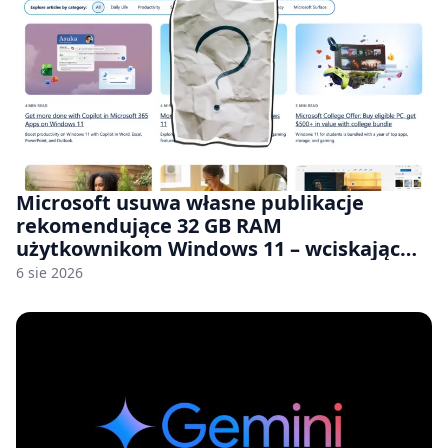
Microsoft usuwa własne publikacje
rekomendujące 32 GB RAM
użytkownikom Windows 11 – wciskając
nam przy tym komputery z 8 GB RAM po
6 sie 2026
zawyżonych cenach