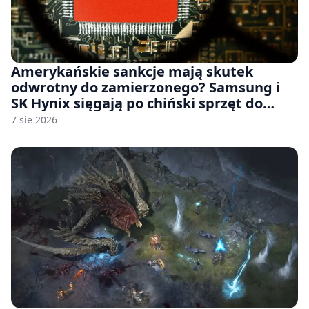
Amerykańskie sankcje mają skutek
odwrotny do zamierzonego? Samsung i
SK Hynix sięgają po chiński sprzęt do
fabryk chipów
7 sie 2026