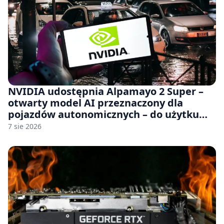
NVIDIA udostępnia Alpamayo 2 Super –
otwarty model AI przeznaczony dla
pojazdów autonomicznych – do użytku
komercyjnego
7 sie 2026