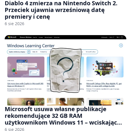
Diablo 4 zmierza na Nintendo Switch 2.
Przeciek ujawnia wrześniową datę
premiery i cenę
6 sie 2026
Microsoft usuwa własne publikacje
rekomendujące 32 GB RAM
użytkownikom Windows 11 – wciskając
nam przy tym komputery z 8 GB RAM po
6 sie 2026