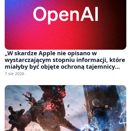
„W skardze Apple nie opisano w
wystarczającym stopniu informacji, które
miałyby być objęte ochroną tajemnicy
handlowej”. OpenAI żąda odrzucenia
7 sie 2026
pozwu