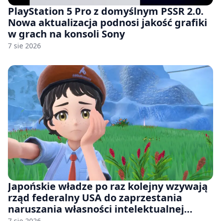
PlayStation 5 Pro z domyślnym PSSR 2.0.
Nowa aktualizacja podnosi jakość grafiki
w grach na konsoli Sony
7 sie 2026
Japońskie władze po raz kolejny wzywają
rząd federalny USA do zaprzestania
naruszania własności intelektualnej
japońskich gier i anime
7 sie 2026