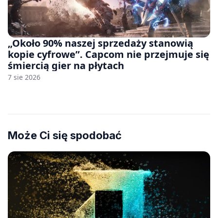
„Około 90% naszej sprzedaży stanowią
kopie cyfrowe”. Capcom nie przejmuje się
śmiercią gier na płytach
7 sie 2026
Może Ci się spodobać