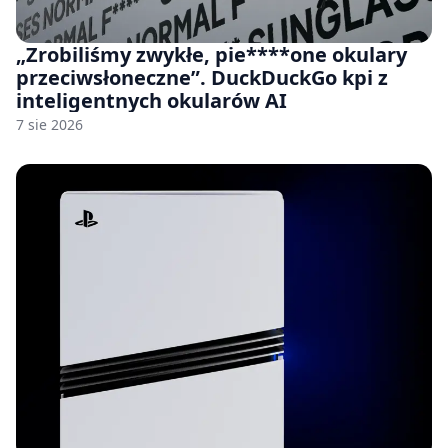
„Zrobiliśmy zwykłe, pie****one okulary
przeciwsłoneczne”. DuckDuckGo kpi z
inteligentnych okularów AI
7 sie 2026