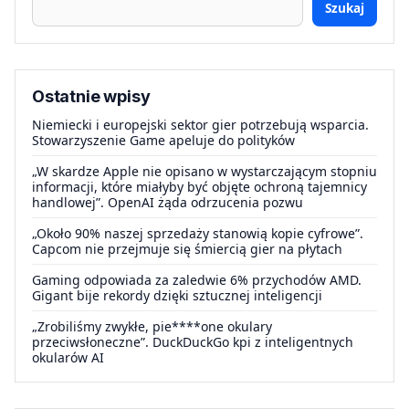
Szukaj
Ostatnie wpisy
Niemiecki i europejski sektor gier potrzebują wsparcia.
Stowarzyszenie Game apeluje do polityków
„W skardze Apple nie opisano w wystarczającym stopniu
informacji, które miałyby być objęte ochroną tajemnicy
handlowej”. OpenAI żąda odrzucenia pozwu
„Około 90% naszej sprzedaży stanowią kopie cyfrowe”.
Capcom nie przejmuje się śmiercią gier na płytach
Gaming odpowiada za zaledwie 6% przychodów AMD.
Gigant bije rekordy dzięki sztucznej inteligencji
„Zrobiliśmy zwykłe, pie****one okulary
przeciwsłoneczne”. DuckDuckGo kpi z inteligentnych
okularów AI