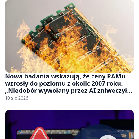
Nowa badania wskazują, że ceny RAMu
wzrosły do poziomu z okolic 2007 roku.
„Niedobór wywołany przez AI zniweczył
20 lat postępów w ciągu zaledwie kilku
10 sie 2026
miesięcy.”