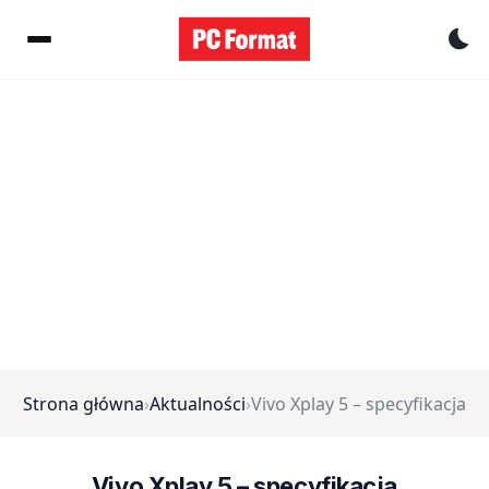
Pr
Strona główna
›
Aktualności
›
Vivo Xplay 5 – specyfikacja
Vivo Xplay 5 – specyfikacja