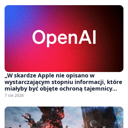
„W skardze Apple nie opisano w
wystarczającym stopniu informacji, które
miałyby być objęte ochroną tajemnicy
handlowej”. OpenAI żąda odrzucenia
7 sie 2026
pozwu