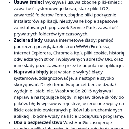
Usuwa śmieci
Wykrywa i usuwa zbędne pliki-śmieci:
zawartość systemowego kosza, stare pliki LOG,
zawartość folderów Temp, zbędne pliki podręcznie
instalatorów aplikacji, nieużywane kopie zapasowe
zainstalowanych poprawek Service Pack, zawartość
prywatnych folderów tymczasowych.
Zaciera ślady
Usuwa internetowe ślady: pamięć
podręczną przeglądarek stron WWW (Firefoksa,
Internet Explorera, Chrome’a itp.), pliki cookie, historię
odwiedzanych stron i wpisywanych adresów URL oraz
inne ślady pozostawiane przez te popularne aplikacje.
Naprawia błędy
Jest w stanie wykryć błędy
systemowe, zdiagnozować je, a następnie szybko
skorygować. Dzięki temu twój pecet będzie działał
wydajnie i stabilnie. WashAndGo 2015 wykrywa i
naprawia następujące błędy: nieprawidłowe skróty do
plików, błędy wpisów w rejestrze, osierocone wpisy na
liście ostatnio otwieranych plików lub uruchamianych
aplikacji, błędne wpisy na liście Dodaj/usuń programy.
Dba o bezpieczeństwo
WashAndGo zasugeruje
usunięcie pliku lub wpisu tylko wtedy, gdy będzie to w