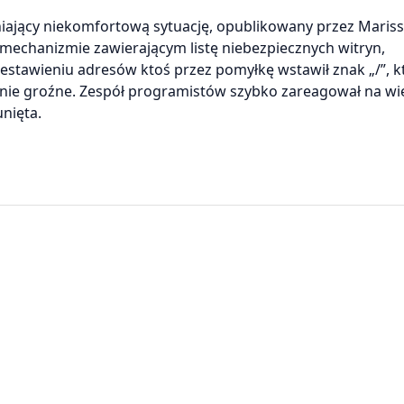
śniający niekomfortową sytuację, opublikowany przez Mariss
 mechanizmie zawierającym listę niebezpiecznych witryn,
zestawieniu adresów ktoś przez pomyłkę wstawił znak „/”, k
alnie groźne. Zespół programistów szybko zareagował na wi
nięta.