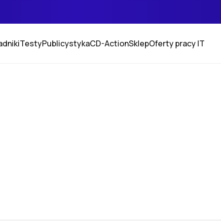
adniki
Testy
Publicystyka
CD-Action
Sklep
Oferty pracy IT