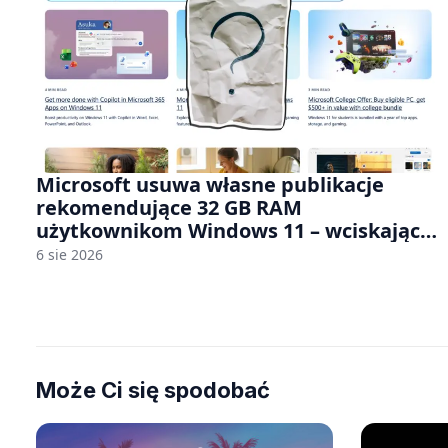
Microsoft usuwa własne publikacje
rekomendujące 32 GB RAM
użytkownikom Windows 11 – wciskając
nam przy tym komputery z 8 GB RAM po
6 sie 2026
zawyżonych cenach
Może Ci się spodobać