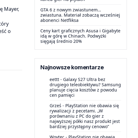
ę Mayer,
GTA 6 z nowym zwiastunem…
zwiastuna. Materiał zobaczą wcześniej
abonenci Netfliksa
tóry
eść o
Ceny kart graficznych Asusa i Gigabyte
idą w górę w Chinach. Podwyżki
sięgają średnio 20%
Najnowsze komentarze
eettt
-
Galaxy S27 Ultra bez
drugiego teleobiektywu? Samsung
planuje cięcia kosztów z powodu
cen pamięci
Grześ
-
PlayStation nie obawia się
rywalizacji z pecetami. „W
porównaniu z PC do gier z
najwyższej półki nasz produkt jest
bardziej przystępny cenowo”
Woytec
-
PlayStation nie obawia