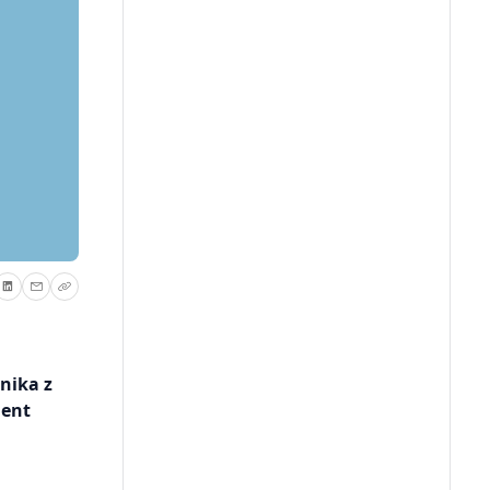
nika z
ment