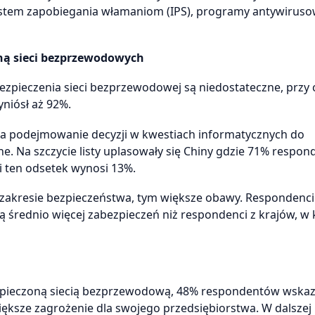
 system zapobiegania włamaniom (IPS), programy antywiruso
ną sieci bezprzewodowych
zpieczenia sieci bezprzewodowej są niedostateczne, przy
niósł aż 92%.
za podejmowanie decyzji w kwestiach informatycznych do
. Na szczycie listy uplasowały się Chiny gdzie 71% respo
i ten odsetek wynosi 13%.
zakresie bezpieczeństwa, tym większe obawy. Respondenci 
ją średnio więcej zabezpieczeń niż respondenci z krajów, w
ezpieczoną siecią bezprzewodową, 48% respondentów wskaz
iększe zagrożenie dla swojego przedsiębiorstwa. W dalszej