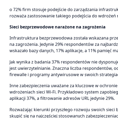
o 72% firm stosuje podejście do zarządzania infrast
rozważa zastosowanie takiego podejścia do wdrożeń r
Sieci bezprzewodowe narażone na zagrożenia
Infrastruktura bezprzewodowa została wskazana przez
na zagrożenia. Jedynie 29% respondentów za najbardzi
wskazało bazy danych, 17% aplikacje, a 11% pamięć m
Jak wynika z badania 37% respondentów nie dysponuje
jest uwierzytelnianie. Znaczna liczba respondentów, o
firewalle i programy antywirusowe w swoich strategi
Inne zabezpieczenia uważane za kluczowe w ochronie g
wdrożeniach sieci Wi-Fi. Przykładowo system zapobi
aplikacji 37%, a filtrowanie adresów URL jedynie 29%.
Rozważając kierunki przyszłego rozwoju swoich sieci
skupić się na najczęściej stosowanych zabezpieczeniach