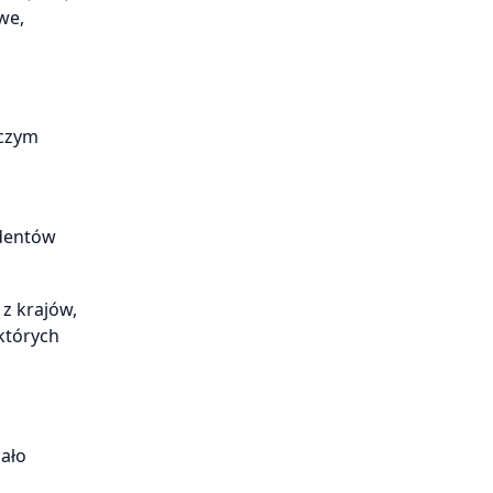
we,
 czym
ndentów
z krajów,
 których
ało