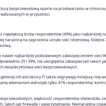
rukturą bezprzewodową oparte na przetwarzaniu w chmurze
ealizowanych w przyszłości.
 największą liczbę respondentów (49%) jako najbardziej 
ej narażoną na zagrożenia uznało sieć rdzeniową. Kolejne
asową.
 nawet najbardziej podstawowym zabezpieczeniem sieci Wi-
dpowiednio 29 i 39%, nie uwzględnia zabezpieczeń takich ja
ach bezpieczeństwa sieci bezprzewodowych.
łównej infrastruktury IT także odgrywają mniejszą rolę w
egania włamaniom wdrożyło tylko 41% respondentów, kontro
 bezprzewodowych, większość respondentów stwierdziła, że
, takich jak firewalle i uwierzytelnianie. Niemal jedna czwa