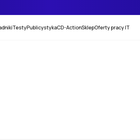
adniki
Testy
Publicystyka
CD-Action
Sklep
Oferty pracy IT