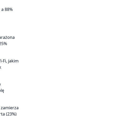
, a 88%
narażona
 25%
Fi, jakim
k
e
lę
 zamierza
rta (23%)