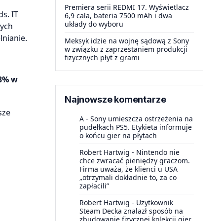
Premiera serii REDMI 17. Wyświetlacz
s. IT
6,9 cala, bateria 7500 mAh i dwa
układy do wyboru
rych
nianie.
Meksyk idzie na wojnę sądową z Sony
w związku z zaprzestaniem produkcji
fizycznych płyt z grami
3% w
Najnowsze komentarze
sze
A
-
Sony umieszcza ostrzeżenia na
pudełkach PS5. Etykieta informuje
o końcu gier na płytach
Robert Hartwig
-
Nintendo nie
chce zwracać pieniędzy graczom.
Firma uważa, że klienci u USA
„otrzymali dokładnie to, za co
zapłacili”
Robert Hartwig
-
Użytkownik
Steam Decka znalazł sposób na
zbudowanie fizycznej kolekcji gier