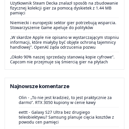
Użytkownik Steam Decka znalazł sposób na zbudowanie
fizycznej kolekcji gier za pomocą dyskietek z 1.44 MB
pamięci
Niemiecki i europejski sektor gier potrzebują wsparcia.
Stowarzyszenie Game apeluje do polityków
„W skardze Apple nie opisano w wystarczającym stopniu
informacji, które miałyby być objęte ochroną tajemnicy
handlowej”. OpenAI żąda odrzucenia pozwu
„Około 90% naszej sprzedaży stanowią kopie cyfrowe”.
Capcom nie przejmuje się śmiercią gier na płytach
Najnowsze komentarze
Olin
-
„To nie jest kradzież, to jest praktycznie za
darmo”. RTX 3050 kupiony w cenie kawy
eettt
-
Galaxy S27 Ultra bez drugiego
teleobiektywu? Samsung planuje cięcia kosztów z
powodu cen pamięci