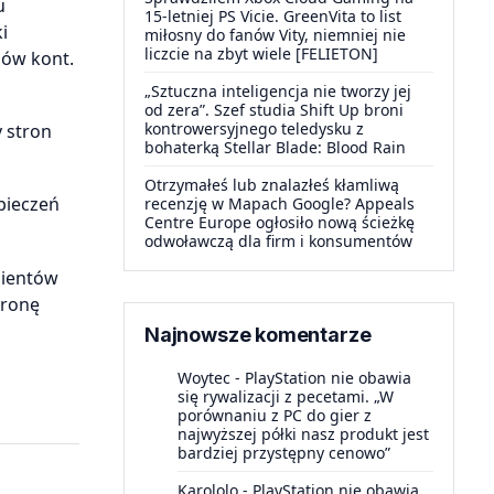
u
15-letniej PS Vicie. GreenVita to list
i
miłosny do fanów Vity, niemniej nie
liczcie na zbyt wiele [FELIETON]
nów kont.
„Sztuczna inteligencja nie tworzy jej
od zera”. Szef studia Shift Up broni
kontrowersyjnego teledysku z
 stron
bohaterką Stellar Blade: Blood Rain
Otrzymałeś lub znalazłeś kłamliwą
pieczeń
recenzję w Mapach Google? Appeals
Centre Europe ogłosiło nową ścieżkę
odwoławczą dla firm i konsumentów
lientów
tronę
Najnowsze komentarze
Woytec
-
PlayStation nie obawia
się rywalizacji z pecetami. „W
porównaniu z PC do gier z
najwyższej półki nasz produkt jest
bardziej przystępny cenowo”
Karololo
-
PlayStation nie obawia