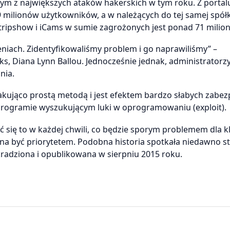
nym z największych ataków hakerskich w tym roku. Z portal
 milionów użytkowników, a w należących do tej samej spółk
ripshow i iCams w sumie zagrożonych jest ponad 71 milio
niach. Zidentyfikowaliśmy problem i go naprawiliśmy” –
, Diana Lynn Ballou. Jednocześnie jednak, administratorzy
nia.
kująco prostą metodą i jest efektem bardzo słabych zabez
programie wyszukującym luki w oprogramowaniu (exploit).
ać się to w każdej chwili, co będzie sporym problemem dla k
nna być priorytetem. Podobna historia spotkała niedawno s
kradziona i opublikowana w sierpniu 2015 roku.