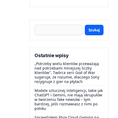
Szukaj
Ostatnie wpisy
„Potrzeby wielu klientów przeważają
nad potrzebami mniejszej liczby
klientów”. Twórca serii God of War
sugeruje, że rozumie, dlaczego Sony
rezygnuje z gier na płytach
Modele sztucznej inteligencji, takie jak
ChatGPT i Gemini, nie mają skrupułów
w tworzeniu fake newsów – tym
bardziej, jeśli rozmawiasz z nimi po
polsku
Sprawdziłem Xbox Cloud Gaming na