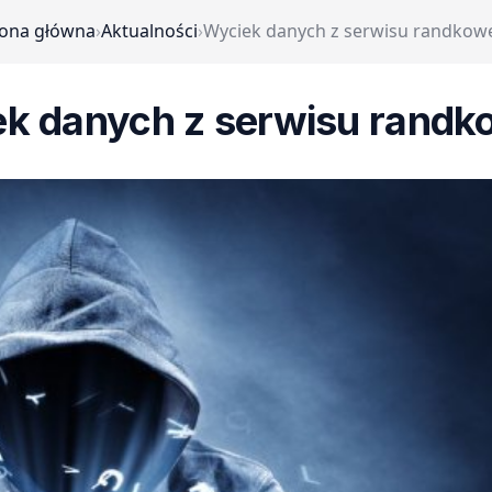
rona główna
›
Aktualności
›
Wyciek danych z serwisu randkow
k danych z serwisu rand