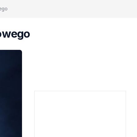
ego
kowego