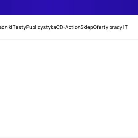
adniki
Testy
Publicystyka
CD-Action
Sklep
Oferty pracy IT