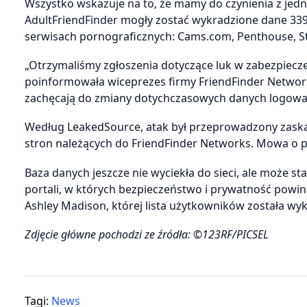
Wszystko wskazuje na to, że mamy do czynienia z jed
AdultFriendFinder mogły zostać wykradzione dane 339
serwisach pornograficznych: Cams.com, Penthouse, St
„Otrzymaliśmy zgłoszenia dotyczące luk w zabezpiecze
poinformowała wiceprezes firmy FriendFinder Networks
zachęcają do zmiany dotychczasowych danych logowa
Według LeakedSource, atak był przeprowadzony zaska
stron należących do FriendFinder Networks. Mowa o 
Baza danych jeszcze nie wyciekła do sieci, ale może st
portali, w których bezpieczeństwo i prywatność powi
Ashley Madison, której lista użytkowników została wy
Zdjęcie główne pochodzi ze źródła: ©123RF/PICSEL
Tagi:
News