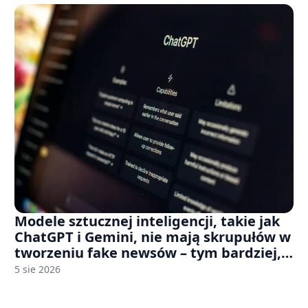
Modele sztucznej inteligencji, takie jak
ChatGPT i Gemini, nie mają skrupułów w
tworzeniu fake newsów – tym bardziej,
jeśli rozmawiasz z nimi po polsku
5 sie 2026