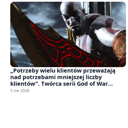
„Potrzeby wielu klientów przeważają
nad potrzebami mniejszej liczby
klientów”. Twórca serii God of War
sugeruje, że rozumie, dlaczego Sony
5 sie 2026
rezygnuje z gier na płytach