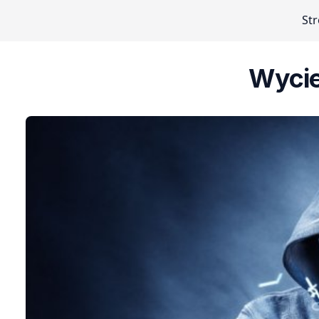
St
Wycie